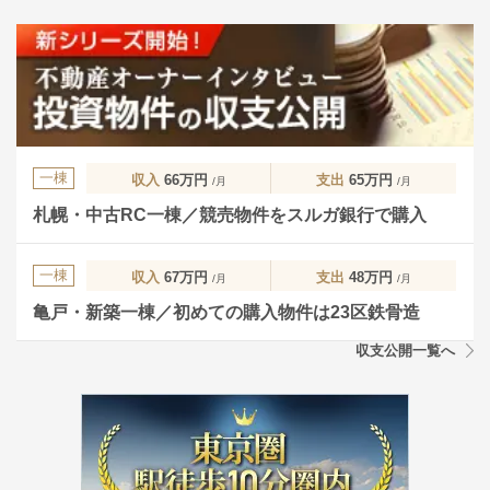
一棟
収入
66万円
支出
65万円
/月
/月
札幌・中古RC一棟／競売物件をスルガ銀行で購入
一棟
収入
67万円
支出
48万円
/月
/月
亀戸・新築一棟／初めての購入物件は23区鉄骨造
収支公開一覧へ