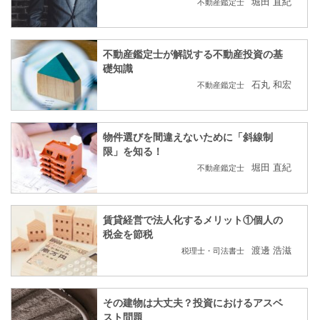
堀田 直紀
不動産鑑定士
不動産鑑定士が解説する不動産投資の基
礎知識
石丸 和宏
不動産鑑定士
物件選びを間違えないために「斜線制
限」を知る！
堀田 直紀
不動産鑑定士
賃貸経営で法人化するメリット①個人の
税金を節税
渡邊 浩滋
税理士・司法書士
その建物は大丈夫？投資におけるアスベ
スト問題