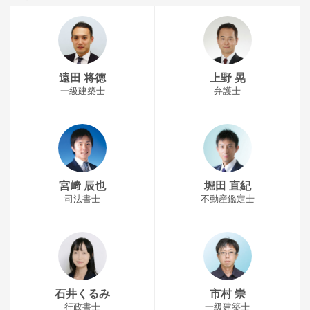
遠田 将徳
上野 晃
一級建築士
弁護士
宮﨑 辰也
堀田 直紀
司法書士
不動産鑑定士
石井くるみ
市村 崇
行政書士
一級建築士