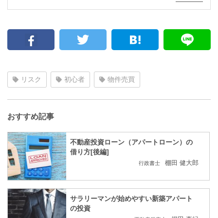
リスク
初心者
物件売買
おすすめ記事
不動産投資ローン（アパートローン）の
借り方[後編]
棚田 健大郎
行政書士
サラリーマンが始めやすい新築アパート
の投資