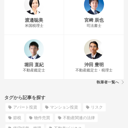
渡邉聡美
宮﨑 辰也
米国税理士
司法書士
堀田 直紀
沖田 豊明
不動産鑑定士
不動産鑑定士・税理士
執筆者一覧へ
タグから記事を探す
アパート投資
マンション投資
リスク
節税
物件売買
不動産関連の法律