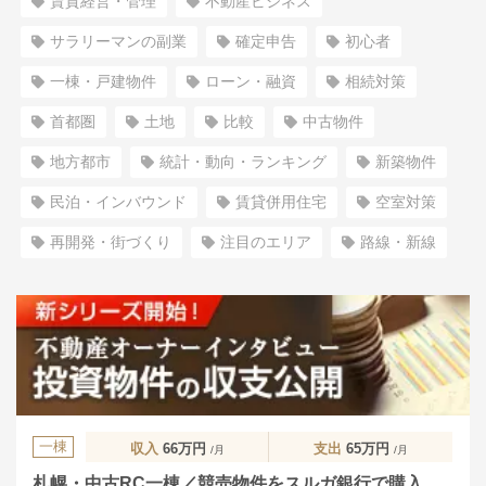
賃貸経営・管理
不動産ビジネス
サラリーマンの副業
確定申告
初心者
一棟・戸建物件
ローン・融資
相続対策
首都圏
土地
比較
中古物件
地方都市
統計・動向・ランキング
新築物件
民泊・インバウンド
賃貸併用住宅
空室対策
再開発・街づくり
注目のエリア
路線・新線
一棟
収入
66万円
支出
65万円
/月
/月
札幌・中古RC一棟／競売物件をスルガ銀行で購入