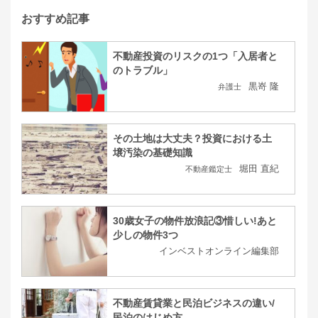
おすすめ記事
不動産投資のリスクの1つ「入居者と
のトラブル」
黒嵜 隆
弁護士
その土地は大丈夫？投資における土
壌汚染の基礎知識
堀田 直紀
不動産鑑定士
30歳女子の物件放浪記③惜しい!あと
少しの物件3つ
インベストオンライン編集部
不動産賃貸業と民泊ビジネスの違い/
民泊のはじめ方