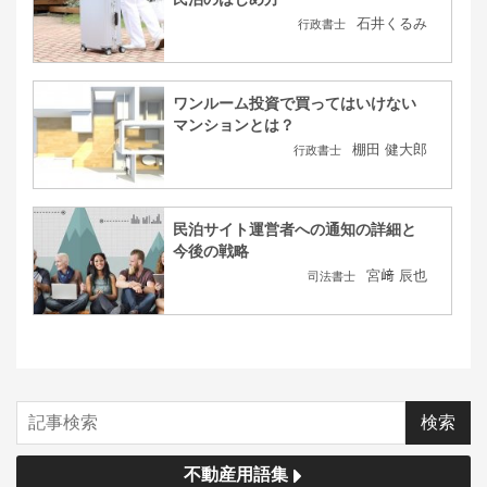
石井くるみ
行政書士
ワンルーム投資で買ってはいけない
マンションとは？
棚田 健大郎
行政書士
民泊サイト運営者への通知の詳細と
今後の戦略
宮﨑 辰也
司法書士
不動産用語集