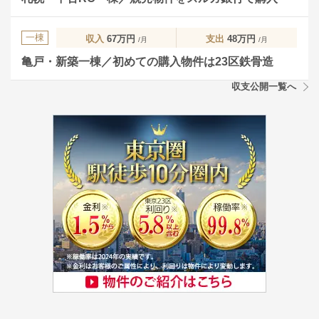
一棟
収入
67万円
支出
48万円
/月
/月
亀戸・新築一棟／初めての購入物件は23区鉄骨造
収支公開一覧へ