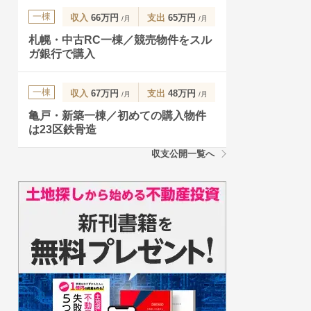
一棟
収入
66万円
支出
65万円
/月
/月
札幌・中古RC一棟／競売物件をスル
ガ銀行で購入
一棟
収入
67万円
支出
48万円
/月
/月
亀戸・新築一棟／初めての購入物件
は23区鉄骨造
収支公開一覧へ