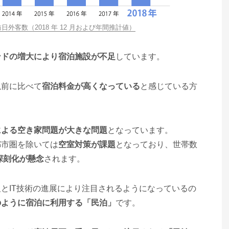
外客数（2018 年 12 月および年間推計値）
ンドの増大により宿泊施設が不足
しています。
以前に比べて
宿泊料金が高くなっている
と感じている方
による空き家問題が大きな問題
となっています。
都市圏を除いては
空室対策が課題
となっており、世帯数
深刻化が懸念
されます。
とIT技術の進展により注目されるようになっているの
のように宿泊に利用する「民泊」
です。