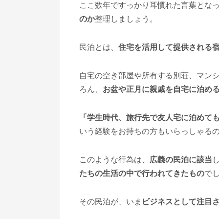
ここ数年ですっかり耳慣れた言葉とな
のか
整理しましょう。
民泊とは、
住宅を活用して提供される
自宅の空き部屋や所有する別荘、マン
ろん、
お盆や正月に親戚を自宅に泊め
「学生時代、旅行先で友人宅に泊めて
いう経験をお持ちの方もいらっしゃる
このような行為は、
広義の民泊に該当
たちの生活の中で行われてきたもの
で
その民泊が、いま
ビジネスとして注目