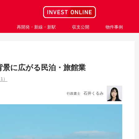
ス
再開発・新線・新駅
収支公開
物件事例
背景に広がる民泊・旅館業
1）
石井くるみ
行政書士