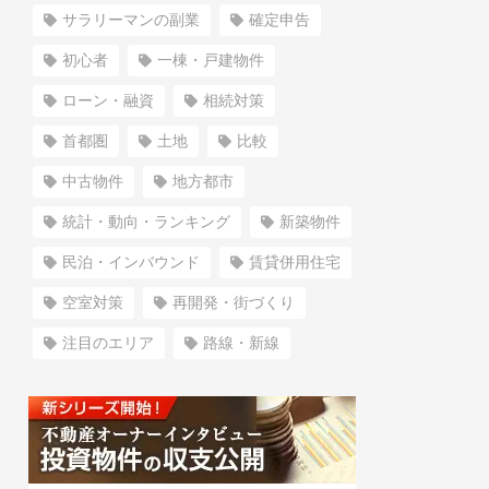
サラリーマンの副業
確定申告
初心者
一棟・戸建物件
ローン・融資
相続対策
首都圏
土地
比較
中古物件
地方都市
統計・動向・ランキング
新築物件
民泊・インバウンド
賃貸併用住宅
空室対策
再開発・街づくり
注目のエリア
路線・新線