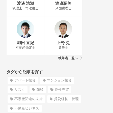
渡邊 浩滋
渡邉聡美
税理士・司法書士
米国税理士
堀田 直紀
上野 晃
不動産鑑定士
弁護士
執筆者一覧へ
タグから記事を探す
アパート投資
マンション投資
リスク
節税
物件売買
不動産関連の法律
賃貸経営・管理
不動産ビジネス