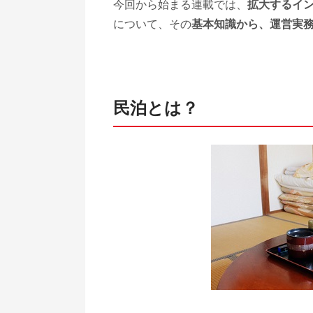
今回から始まる連載では、
拡大するイ
について、その
基本知識から、運営実
民泊とは？