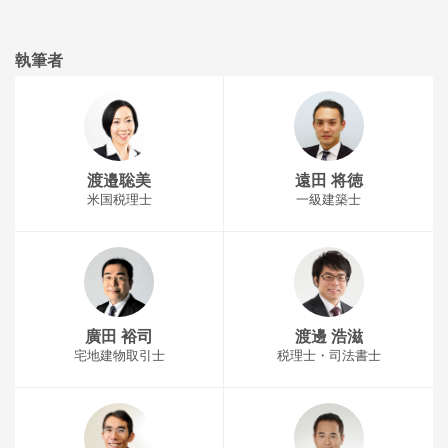
執筆者
渡邉聡美
遠田 将徳
米国税理士
一級建築士
廣田 裕司
渡邊 浩滋
宅地建物取引士
税理士・司法書士