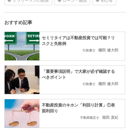
サラリーマンの副業
ローン・融資
初心者
おすすめ記事
セミリタイアは不動産投資では可能？リ
スクと失敗例
棚田 健大郎
行政書士
「重要事項説明」で大家が必ず確認する
べきポイント
棚田 健大郎
行政書士
不動産投資のキホン「利回り計算」①表
面利回り
堀田 直紀
不動産鑑定士