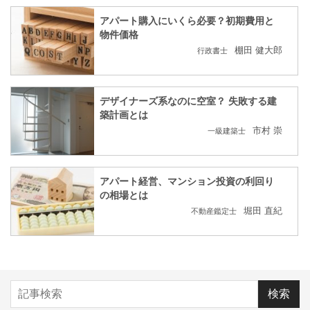
アパート購入にいくら必要？初期費用と
物件価格
棚田 健大郎
行政書士
デザイナーズ系なのに空室？ 失敗する建
築計画とは
市村 崇
一級建築士
アパート経営、マンション投資の利回り
の相場とは
堀田 直紀
不動産鑑定士