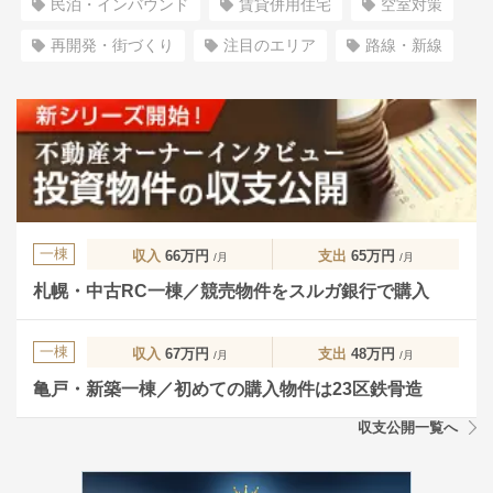
民泊・インバウンド
賃貸併用住宅
空室対策
再開発・街づくり
注目のエリア
路線・新線
一棟
収入
66万円
支出
65万円
/月
/月
札幌・中古RC一棟／競売物件をスルガ銀行で購入
一棟
収入
67万円
支出
48万円
/月
/月
亀戸・新築一棟／初めての購入物件は23区鉄骨造
収支公開一覧へ