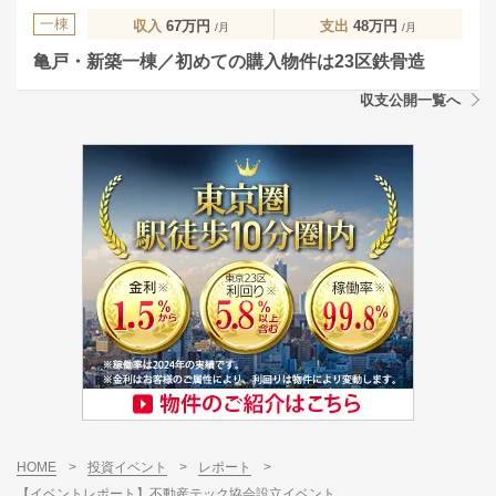
一棟
収入
67万円
支出
48万円
/月
/月
亀戸・新築一棟／初めての購入物件は23区鉄骨造
収支公開一覧へ
HOME
>
投資イベント
>
レポート
>
【イベントレポート】不動産テック協会設立イベント