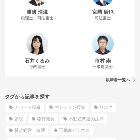
渡邊 浩滋
宮﨑 辰也
税理士・司法書士
司法書士
石井くるみ
市村 崇
行政書士
一級建築士
執筆者一覧へ
タグから記事を探す
アパート投資
マンション投資
リスク
節税
物件売買
不動産関連の法律
賃貸経営・管理
不動産ビジネス