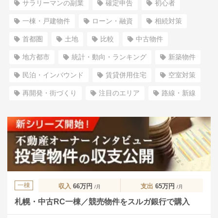
サラリーマンの副業
確定申告
初心者
一棟・戸建物件
ローン・融資
相続対策
首都圏
土地
比較
中古物件
地方都市
統計・動向・ランキング
新築物件
民泊・インバウンド
賃貸併用住宅
空室対策
再開発・街づくり
注目のエリア
路線・新線
一棟
収入
66万円
支出
65万円
/月
/月
札幌・中古RC一棟／競売物件をスルガ銀行で購入