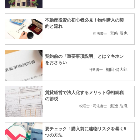
不動産投資の初心者必見！物件購入の契
約と流れ
宮﨑 辰也
司法書士
契約前の「重要事項説明」とは？キホン
をおさらい
棚田 健大郎
行政書士
賃貸経営で法人化するメリット③相続税
の節税
渡邊 浩滋
税理士・司法書士
要チェック！購入前に建物リスクを暴く5
つの方法