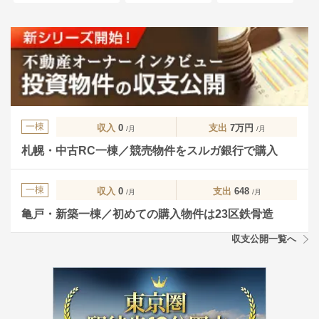
一棟
収入
0
支出
7万円
/月
/月
札幌・中古RC一棟／競売物件をスルガ銀行で購入
一棟
収入
0
支出
648
/月
/月
亀戸・新築一棟／初めての購入物件は23区鉄骨造
収支公開一覧へ