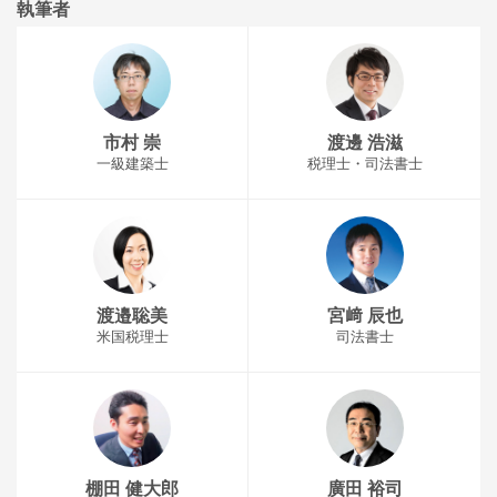
執筆者
市村 崇
渡邊 浩滋
一級建築士
税理士・司法書士
渡邉聡美
宮﨑 辰也
米国税理士
司法書士
棚田 健大郎
廣田 裕司