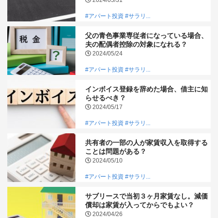
#アパート投資
#サラリ...
父の青色事業専従者になっている場合、
夫の配偶者控除の対象になれる？
2024/05/24
#アパート投資
#サラリ...
インボイス登録を辞めた場合、借主に知
らせるべき？
2024/05/17
#アパート投資
#サラリ...
共有者の一部の人が家賃収入を取得する
ことは問題がある？
2024/05/10
#アパート投資
#サラリ...
サブリースで当初３ヶ月家賃なし。減価
償却は家賃が入ってからでもよい？
2024/04/26