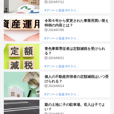
2024/07/12
#アパート投資
#サラリ...
令和６年から変更された事業用買い替え
特例の内容とは？
2024/07/05
#アパート投資
#サラリ...
青色事業専従者は定額減税を受けられ
る？
2024/06/21
#アパート投資
#サラリ...
個人の不動産所得者の定額減税はいつ受
けられる？
2024/06/14
#アパート投資
#サラリ...
親の土地に子の駐車場。収入は子でよ
い？
2024/05/31