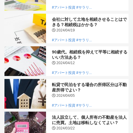
#アパート投資
#サラリ...
会社に対して土地を相続させることはで
きる？相続税はかかる？
2024/04/19
#アパート投資
#サラリ...
90歳代。相続税を抑えて平等に相続する
いい方法ある？
2024/04/12
#アパート投資
#サラリ...
転貸で民泊をする場合の所得区分は不動
産所得でよい？
2024/04/05
#アパート投資
#サラリ...
法人設立して、個人所有の不動産を法人
に売買。土地は移転しなくてよい？
2024/03/22