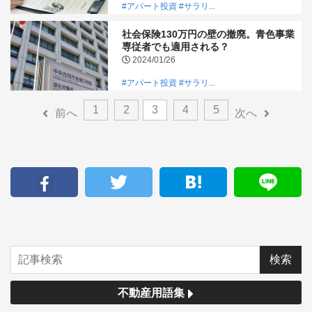
#アパート投資
#サラリ...
社会保険130万円の壁の撤廃。青色事業
専従者でも適用される？
2024/01/26
#アパート投資
#サラリ...
1
2
3
4
5
前へ
次へ
不動産用語集