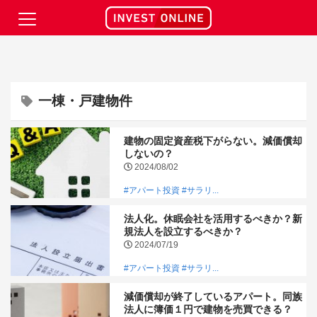
一棟・戸建物件
建物の固定資産税下がらない。減価償却
しないの？
2024/08/02
#アパート投資
#サラリ...
法人化。休眠会社を活用するべきか？新
規法人を設立するべきか？
2024/07/19
#アパート投資
#サラリ...
減価償却が終了しているアパート。同族
法人に簿価１円で建物を売買できる？