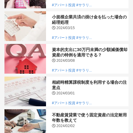
#アパート投資
#サラリ...
小規模企業共済の掛け金を払った場合の
経理処理
2024/03/15
#アパート投資
#サラリ...
資本的支出に30万円未満の少額減価償却
資産の特例を適用できる？
2024/03/08
#アパート投資
#サラリ...
相続時精算課税制度を利用する場合の注
意点
2024/03/01
#アパート投資
#サラリ...
不動産賃貸業で使う固定資産の法定耐用
年数を教えて
2024/02/02