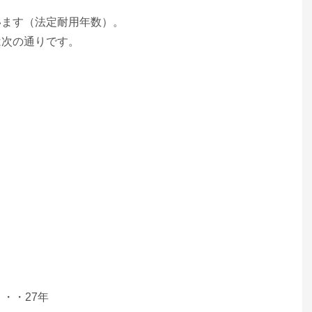
います（法定耐用年数）。
は次の通りです。
・・27年