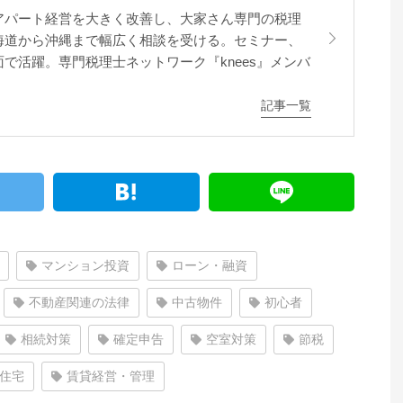
アパート経営を大きく改善し、大家さん専門の税理
海道から沖縄まで幅広く相談を受ける。セミナー、
で活躍。専門税理士ネットワーク『knees』メンバ
記事一覧
マンション投資
ローン・融資
不動産関連の法律
中古物件
初心者
相続対策
確定申告
空室対策
節税
住宅
賃貸経営・管理