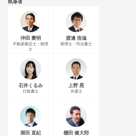
執筆者
沖田 豊明
渡邊 浩滋
不動産鑑定士・税理
税理士・司法書士
士
石井くるみ
上野 晃
行政書士
弁護士
堀田 直紀
棚田 健大郎