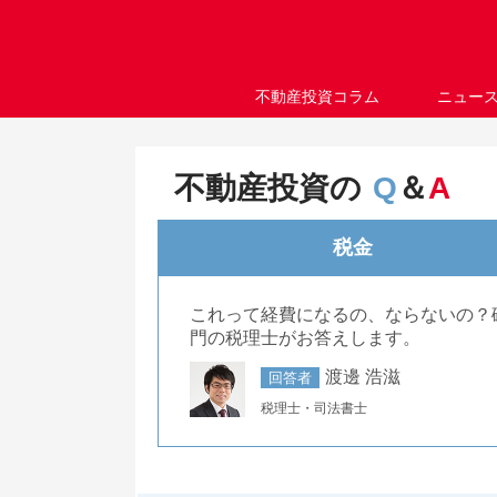
不動産投資コラム
ニュー
不動産投資の
Q
＆
A
税金
これって経費になるの、ならないの？
門の税理士がお答えします。
渡邊 浩滋
回答者
税理士・司法書士