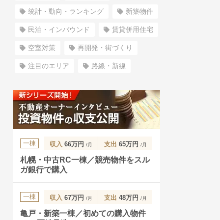
統計・動向・ランキング
新築物件
民泊・インバウンド
賃貸併用住宅
空室対策
再開発・街づくり
注目のエリア
路線・新線
一棟
収入
66万円
支出
65万円
/月
/月
札幌・中古RC一棟／競売物件をスル
ガ銀行で購入
一棟
収入
67万円
支出
48万円
/月
/月
亀戸・新築一棟／初めての購入物件