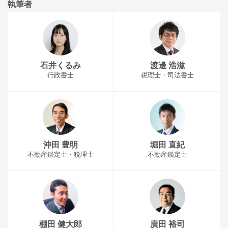
執筆者
石井くるみ
渡邊 浩滋
行政書士
税理士・司法書士
沖田 豊明
堀田 直紀
不動産鑑定士・税理士
不動産鑑定士
棚田 健大郎
廣田 裕司