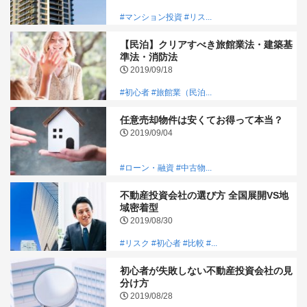
#マンション投資
#リス...
【民泊】クリアすべき旅館業法・建築基
準法・消防法
2019/09/18
#初心者
#旅館業（民泊...
任意売却物件は安くてお得って本当？
2019/09/04
#ローン・融資
#中古物...
不動産投資会社の選び方 全国展開VS地
域密着型
2019/08/30
#リスク
#初心者
#比較
#...
初心者が失敗しない不動産投資会社の見
分け方
2019/08/28