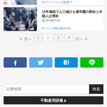
#サラリーマンの副業
#...
10年連続で人口減少も都市圏の割合と外
国人は増加
2019/07/18
#リスク
#地方都市
#比...
1
2
3
4
前へ
次へ
不動産用語集