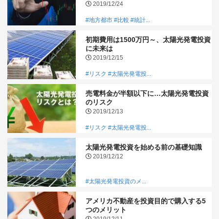
2019/12/24
#地方都市
#比較
#統計...
初期費用は1500万円～、太陽光発電投資
に未来は
2019/12/15
#リスク
#太陽光発電投...
売電料金が半額以下に…太陽光発電投資
のリスク
2019/12/13
#リスク
#太陽光発電投...
太陽光発電投資を始める前の基礎知識
2019/12/12
#太陽光発電投資のメ...
アメリカ不動産を投資目的で購入する5
つのメリット
2019/12/11