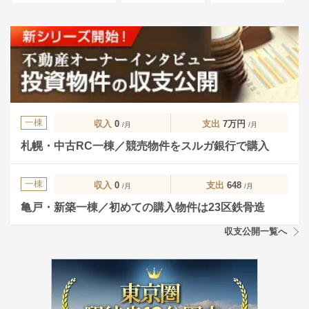
一棟
収入
0
支出
7万円
/月
/月
札幌・中古RC一棟／競売物件をスルガ銀行で購入
一棟
収入
0
支出
648
/月
/月
亀戸・新築一棟／初めての購入物件は23区鉄骨造
収支公開一覧へ