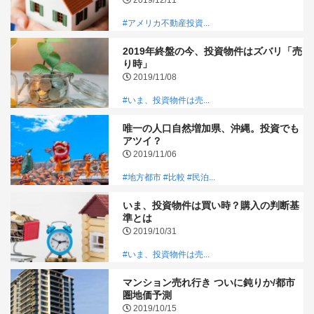
#アメリカ不動産投資...
2019年終盤の今、投資物件はズバリ「売
り時」
2019/11/08
#いま、投資物件は売...
唯一の人口自然増加県、沖縄。投資でも
アツイ？
2019/11/06
#地方都市
#比較
#民泊...
いま、投資物件は買い時？購入の判断基
準とは
2019/10/31
#いま、投資物件は売...
マンション売れ行き ついに鈍りか/都市
圏地価予測
2019/10/15