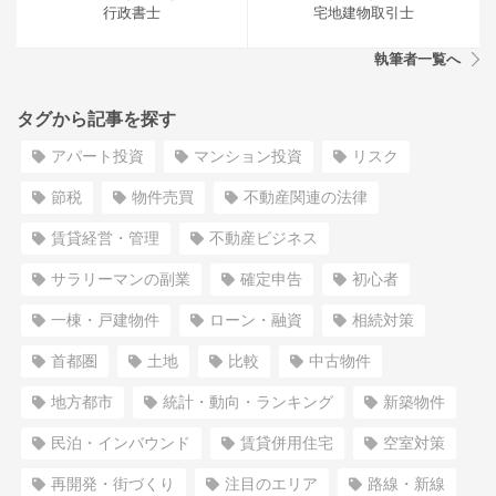
行政書士
宅地建物取引士
執筆者一覧へ
タグから記事を探す
アパート投資
マンション投資
リスク
節税
物件売買
不動産関連の法律
賃貸経営・管理
不動産ビジネス
サラリーマンの副業
確定申告
初心者
一棟・戸建物件
ローン・融資
相続対策
首都圏
土地
比較
中古物件
地方都市
統計・動向・ランキング
新築物件
民泊・インバウンド
賃貸併用住宅
空室対策
再開発・街づくり
注目のエリア
路線・新線