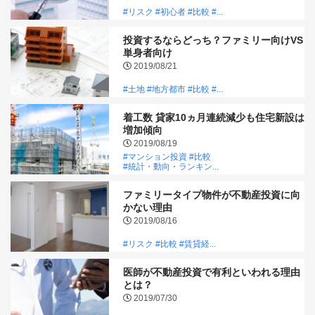
#リスク
#初心者
#比較
#...
投資するならどっち？ファミリー向けVS
単身者向け
2019/08/21
#土地
#地方都市
#比較
#...
着工数 貸家10ヵ月連続減少も住宅新設は
増加傾向
2019/08/19
#マンション投資
#比較
#統計・動向・ランキン...
ファミリータイプ物件が不動産投資に向
かない理由
2019/08/16
#リスク
#比較
#賃貸経...
医師が不動産投資で有利といわれる理由
とは？
2019/07/30