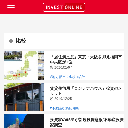
比較
「居住満足度」東京・大阪を抑え福岡市
中央区が1位
2020/01/07
#地方都市
#比較
#統計...
賃貸住宅用「コンテナハウス」投資のメ
リット
2019/12/25
#不動産投資応用編：...
投資家の95％が新規投資意欲/不動産投資
家調査