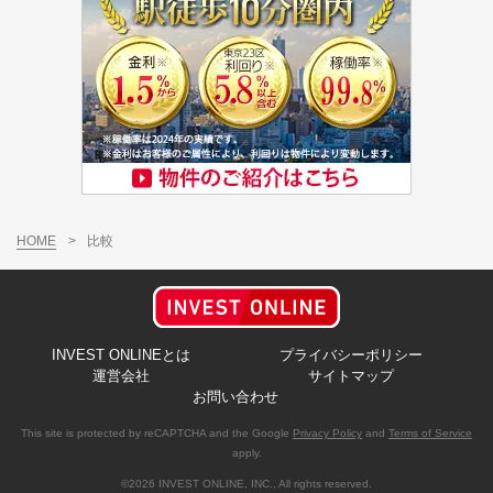
HOME
>
比較
INVEST ONLINEとは
プライバシーポリシー
運営会社
サイトマップ
お問い合わせ
This site is protected by reCAPTCHA and the Google
Privacy Policy
and
Terms of Service
apply.
©2026 INVEST ONLINE, INC., All rights reserved.