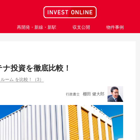
ス
再開発・新線・新駅
収支公開
物件事例
ンテナ投資を徹底比較！
ルーム を比較！（3）
棚田 健大郎
行政書士