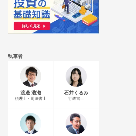
執筆者
渡邊 浩滋
石井くるみ
税理士・司法書士
行政書士