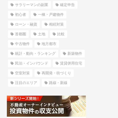
サラリーマンの副業
確定申告
初心者
一棟・戸建物件
ローン・融資
相続対策
首都圏
土地
比較
中古物件
地方都市
統計・動向・ランキング
新築物件
民泊・インバウンド
賃貸併用住宅
空室対策
再開発・街づくり
注目のエリア
路線・新線