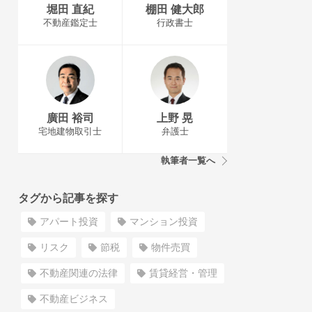
堀田 直紀
棚田 健大郎
不動産鑑定士
行政書士
廣田 裕司
上野 晃
宅地建物取引士
弁護士
執筆者一覧へ
タグから記事を探す
アパート投資
マンション投資
リスク
節税
物件売買
不動産関連の法律
賃貸経営・管理
不動産ビジネス