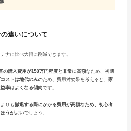
額
ナの違いについて
ンテナに比べ大幅に削減できます。
基の購入費用が150万円程度と非常に高額
なため、初期
グコストは地代のみ
のため、費用対効果を考えると、
家
収益率はよくなる傾向
です。
ムよりも
撤退する際にかかる費用が高額なため、初心者
たほうがよい
でしょう。