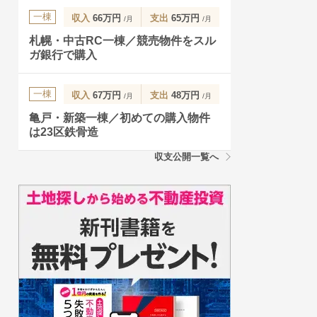
一棟
収入
66万円
支出
65万円
/月
/月
札幌・中古RC一棟／競売物件をスル
ガ銀行で購入
一棟
収入
67万円
支出
48万円
/月
/月
亀戸・新築一棟／初めての購入物件
は23区鉄骨造
収支公開一覧へ