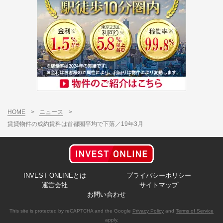
HOME
>
ニュース
>
賃貸物件の成約賃料は首都圏平均で下落／19年3月
INVEST ONLINEとは
プライバシーポリシー
運営会社
サイトマップ
お問い合わせ
This site is protected by reCAPTCHA and the Google
Privacy Policy
and
Terms of Service
apply.