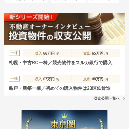
一棟
収入
66万円
支出
65万円
/月
/月
札幌・中古RC一棟／競売物件をスルガ銀行で購入
一棟
収入
67万円
支出
48万円
/月
/月
亀戸・新築一棟／初めての購入物件は23区鉄骨造
収支公開一覧へ