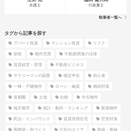
弁護士
行政書士
執筆者一覧へ
タグから記事を探す
アパート投資
マンション投資
リスク
節税
物件売買
不動産関連の法律
賃貸経営・管理
不動産ビジネス
サラリーマンの副業
確定申告
初心者
一棟・戸建物件
ローン・融資
相続対策
首都圏
土地
比較
中古物件
地方都市
統計・動向・ランキング
新築物件
民泊・インバウンド
賃貸併用住宅
空室対策
再開発・街づくり
注目のエリア
路線・新線