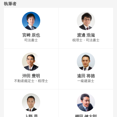
執筆者
宮﨑 辰也
渡邊 浩滋
司法書士
税理士・司法書士
沖田 豊明
遠田 将徳
不動産鑑定士・税理士
一級建築士
上野 晃
棚田 健大郎