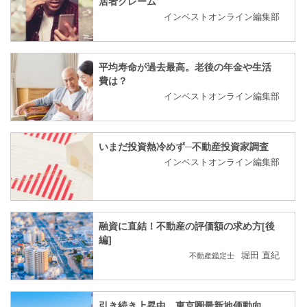
居者クレーム
インベストオンライン編集部
平均寿命が過去最高。老後の年金や生活
費は？
インベストオンライン編集部
いまだ投資熱冷めず─不動産投資家調査
インベストオンライン編集部
融資に直結！不動産の評価額の求め方[後
編]
堀田 直紀
不動産鑑定士
引き続き上昇中。東京圏最新地価動向