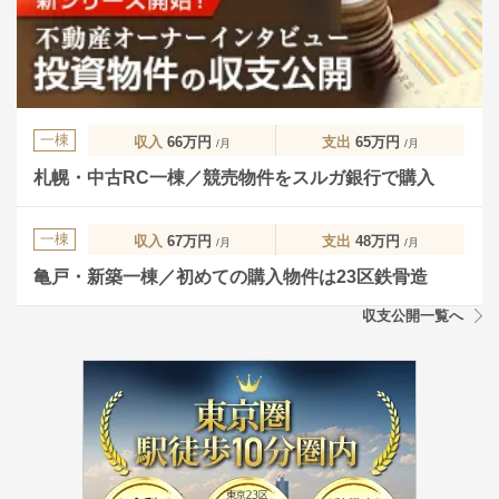
一棟
収入
66万円
支出
65万円
/月
/月
札幌・中古RC一棟／競売物件をスルガ銀行で購入
一棟
収入
67万円
支出
48万円
/月
/月
亀戸・新築一棟／初めての購入物件は23区鉄骨造
収支公開一覧へ