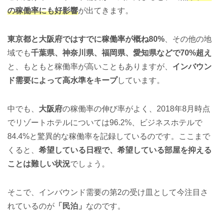
の稼働率にも好影響
が出てきます。
東京都と大阪府ではすでに稼働率が概ね80%
、その他の地
域でも
千葉県、神奈川県、福岡県、愛知県などで70%超え
と、もともと稼働率が高いこともありますが、
インバウン
ド需要によって高水準をキープ
しています。
中でも、
大阪府
の稼働率の伸び率がよく、2018年8月時点
でリゾートホテルについては96.2%、ビジネスホテルで
84.4%と驚異的な稼働率を記録しているのです。ここまで
くると、
希望している日程で、希望している部屋を抑える
ことは難しい状況
でしょう。
そこで、インバウンド需要の第2の受け皿として今注目さ
れているのが
「民泊」
なのです。