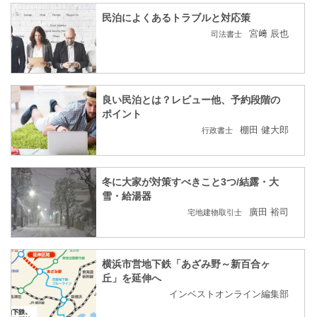
民泊によくあるトラブルと対応策
宮﨑 辰也
司法書士
良い民泊とは？レビュー他、予約段階の
ポイント
棚田 健大郎
行政書士
冬に大家が対策すべきこと3つ/結露・大
雪・給湯器
廣田 裕司
宅地建物取引士
横浜市営地下鉄「あざみ野～新百合ヶ
丘」を延伸へ
インベストオンライン編集部