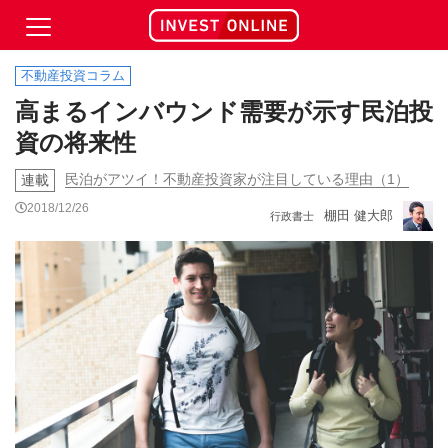
不動産投資コラム
高まるインバウンド需要が示す民泊投
資の将来性
民泊がアツイ！不動産投資家が注目している理由（1）
連載
2018/12/26
棚田 健大郎
行政書士