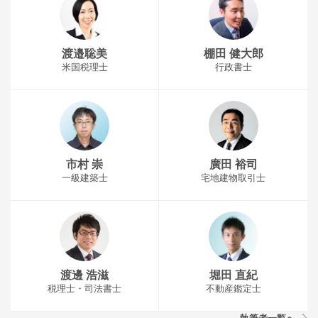
渡邉聡美
棚田 健大郎
米国税理士
行政書士
市村 崇
廣田 裕司
一級建築士
宅地建物取引士
渡邊 浩滋
堀田 直紀
税理士・司法書士
不動産鑑定士