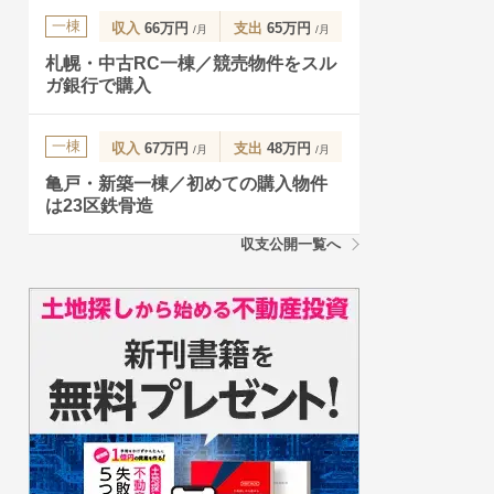
一棟
収入
66万円
支出
65万円
/月
/月
札幌・中古RC一棟／競売物件をスル
ガ銀行で購入
一棟
収入
67万円
支出
48万円
/月
/月
亀戸・新築一棟／初めての購入物件
は23区鉄骨造
収支公開一覧へ