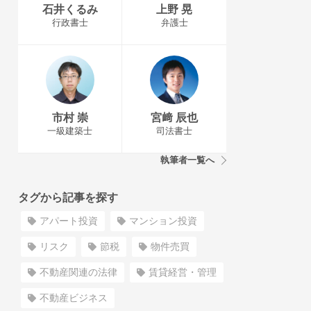
石井くるみ
上野 晃
行政書士
弁護士
市村 崇
宮﨑 辰也
一級建築士
司法書士
執筆者一覧へ
タグから記事を探す
アパート投資
マンション投資
リスク
節税
物件売買
不動産関連の法律
賃貸経営・管理
不動産ビジネス