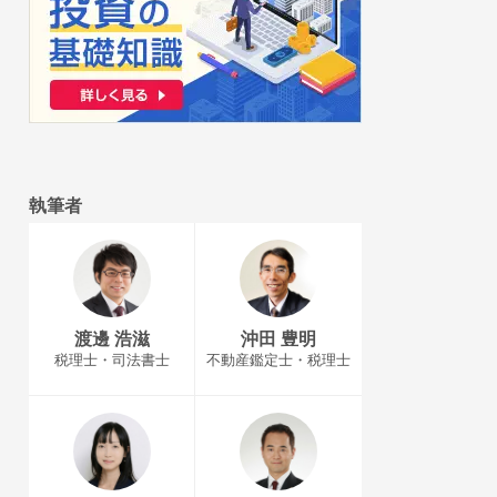
執筆者
渡邊 浩滋
沖田 豊明
税理士・司法書士
不動産鑑定士・税理士