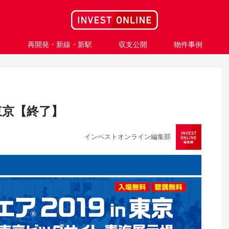
ス
再開発・新線・新駅
収支公開
物件事例
 東京【終了】
インベストオンライン編集部