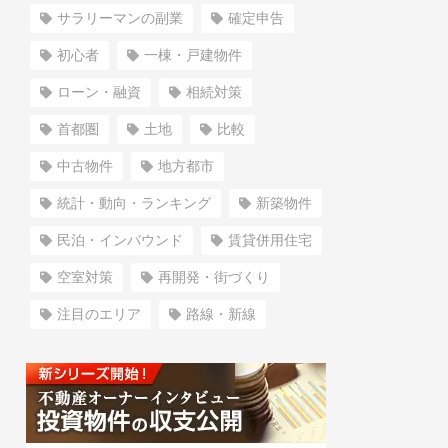
サラリーマンの副業
確定申告
初心者
一棟・戸建物件
ローン・融資
相続対策
首都圏
土地
比較
中古物件
地方都市
統計・動向・ランキング
新築物件
民泊・インバウンド
賃貸併用住宅
空室対策
再開発・街づくり
注目のエリア
路線・新線