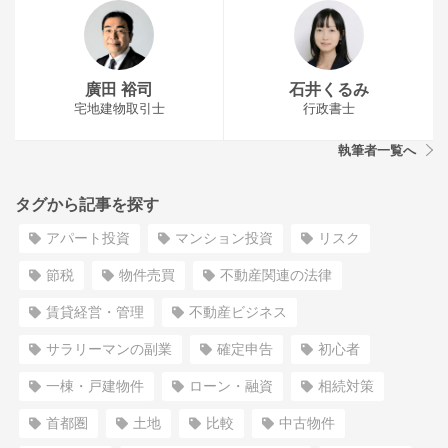
廣田 裕司
石井くるみ
宅地建物取引士
行政書士
執筆者一覧へ
タグから記事を探す
アパート投資
マンション投資
リスク
節税
物件売買
不動産関連の法律
賃貸経営・管理
不動産ビジネス
サラリーマンの副業
確定申告
初心者
一棟・戸建物件
ローン・融資
相続対策
首都圏
土地
比較
中古物件