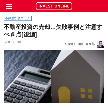
不動産投資コラム
不動産投資の売却…失敗事例と注意す
べき点[後編]
2018/10/01
棚田 健大郎
行政書士