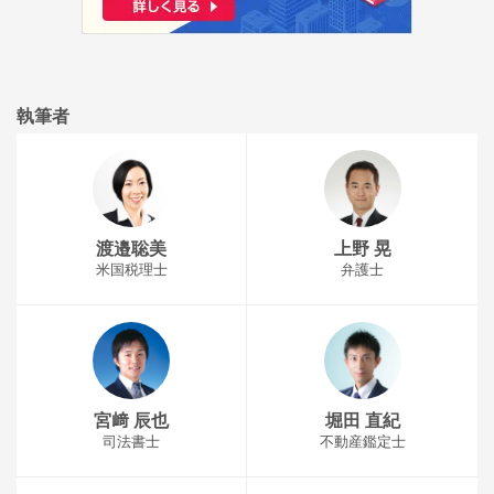
執筆者
渡邉聡美
上野 晃
米国税理士
弁護士
宮﨑 辰也
堀田 直紀
司法書士
不動産鑑定士