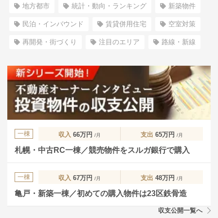
地方都市
統計・動向・ランキング
新築物件
民泊・インバウンド
賃貸併用住宅
空室対策
再開発・街づくり
注目のエリア
路線・新線
一棟
収入
66万円
支出
65万円
/月
/月
札幌・中古RC一棟／競売物件をスルガ銀行で購入
一棟
収入
67万円
支出
48万円
/月
/月
亀戸・新築一棟／初めての購入物件は23区鉄骨造
収支公開一覧へ