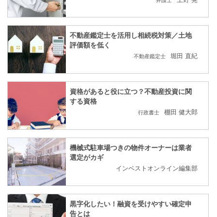
不動産鑑定士を活用し相続税対策／土地
評価額を低く
堀田 直紀
不動産鑑定士
資格があると役に立つ？不動産投資に関
する資格
棚田 健大郎
行政書士
機械式駐車場つきの物件オーナーは業者
選定がカギ
インベストオンライン編集部
黒字化したい！融資を受けやすい確定申
告とは