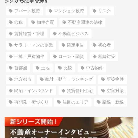
タグから記事を探す
アパート投資
マンション投資
リスク
節税
物件売買
不動産関連の法律
賃貸経営・管理
不動産ビジネス
サラリーマンの副業
確定申告
初心者
一棟・戸建物件
ローン・融資
相続対策
首都圏
土地
比較
中古物件
地方都市
統計・動向・ランキング
新築物件
民泊・インバウンド
賃貸併用住宅
空室対策
再開発・街づくり
注目のエリア
路線・新線