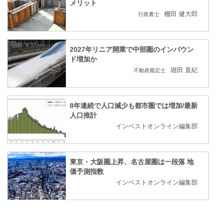
メリット
棚田 健大郎
行政書士
2027年リニア開業で中部圏のインバウン
ド増加か
堀田 直紀
不動産鑑定士
8年連続で人口減少も都市圏では増加/最新
人口推計
インベストオンライン編集部
東京・大阪圏上昇、名古屋圏は一段落 地
価予測指数
インベストオンライン編集部