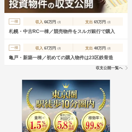
一棟
収入
66万円
支出
65万円
/月
/月
札幌・中古RC一棟／競売物件をスルガ銀行で購入
一棟
収入
67万円
支出
48万円
/月
/月
亀戸・新築一棟／初めての購入物件は23区鉄骨造
収支公開一覧へ