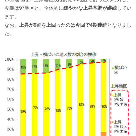
今期は97地区と、全体的に
緩やかな上昇基調が継続
してい
ます。
なお、
上昇が9割を上回ったのは今回で4期連続
となりまし
た。