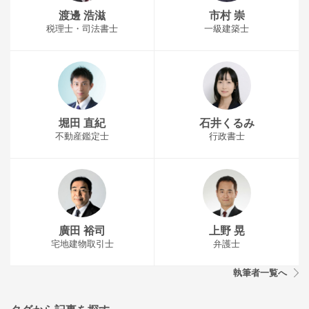
渡邊 浩滋
市村 崇
税理士・司法書士
一級建築士
堀田 直紀
石井くるみ
不動産鑑定士
行政書士
廣田 裕司
上野 晃
宅地建物取引士
弁護士
執筆者一覧へ