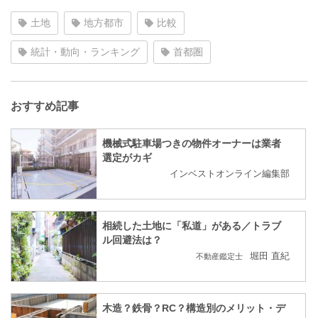
土地
地方都市
比較
統計・動向・ランキング
首都圏
おすすめ記事
機械式駐車場つきの物件オーナーは業者
選定がカギ
インベストオンライン編集部
相続した土地に「私道」がある／トラブ
ル回避法は？
堀田 直紀
不動産鑑定士
木造？鉄骨？RC？構造別のメリット・デ