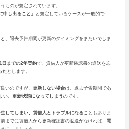
いうものが規定されています。
に申し出ること」
と規定しているケースが一般的で
ると、退去予告期間が更新のタイミングをまたいでしま
月31日までの2年契約
で、賃借人が更新確認書の返送を忘
った
とします。
ば良いのですが、
更新しない場合
は、退去予告期間であ
まい、
更新状態になってしまう
のです。
発生してしまい、賃借人とトラブルになる
こともありま
う前までに賃借人から更新確認書の返送がなければ、
電
ようにしましょう。