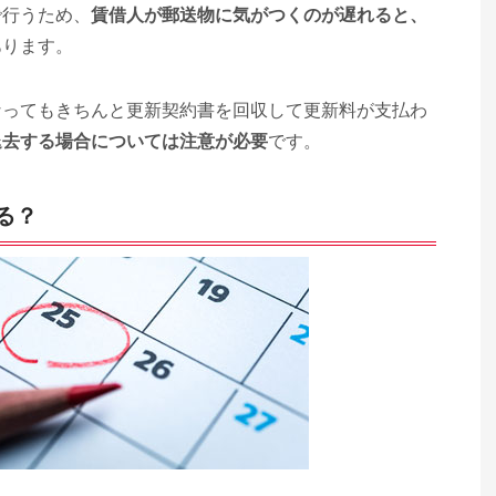
で行うため、
賃借人が郵送物に気がつくのが遅れると、
あります。
なってもきちんと更新契約書を回収して更新料が支払わ
退去する場合については注意が必要
です。
る？