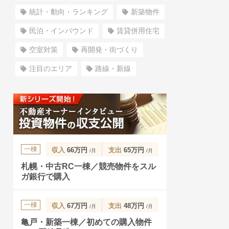
統計・動向・ランキング
新築物件
民泊・インバウンド
賃貸併用住宅
空室対策
再開発・街づくり
注目のエリア
路線・新線
一棟
収入
66万円
支出
65万円
/月
/月
札幌・中古RC一棟／競売物件をスル
ガ銀行で購入
一棟
収入
67万円
支出
48万円
/月
/月
亀戸・新築一棟／初めての購入物件