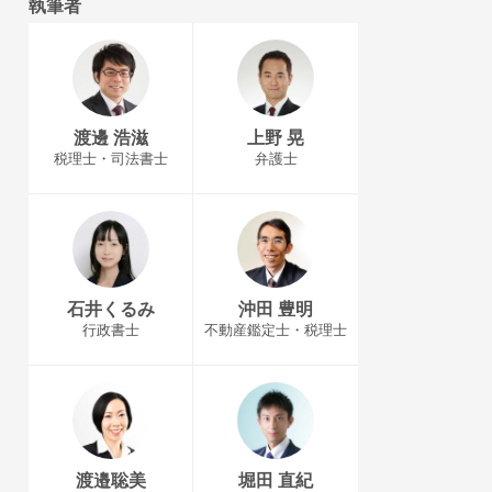
執筆者
渡邊 浩滋
上野 晃
税理士・司法書士
弁護士
石井くるみ
沖田 豊明
行政書士
不動産鑑定士・税理士
渡邉聡美
堀田 直紀