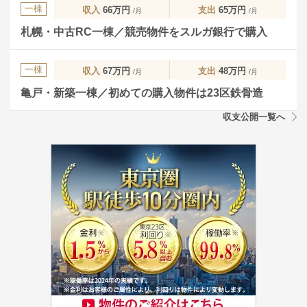
一棟
収入
66万円
支出
65万円
/月
/月
札幌・中古RC一棟／競売物件をスルガ銀行で購入
一棟
収入
67万円
支出
48万円
/月
/月
亀戸・新築一棟／初めての購入物件は23区鉄骨造
収支公開一覧へ