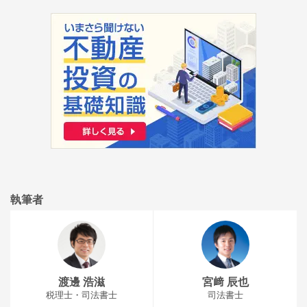
執筆者
渡邊 浩滋
宮﨑 辰也
税理士・司法書士
司法書士