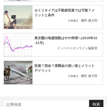
セミリタイアは不動産投資では可能？メ
リットと条件
棚田 健大郎
行政書士
東京圏の地価指数はやや停滞へ(2018年10
-12月)
インベストオンライン編集部
投資？預金？退職金の使い道とメリット
デメリット
棚田 健大郎
行政書士