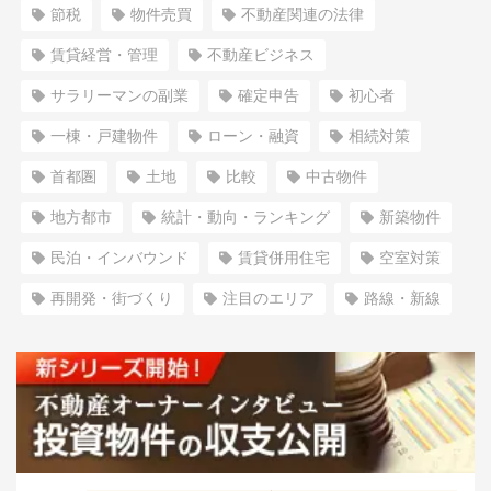
節税
物件売買
不動産関連の法律
賃貸経営・管理
不動産ビジネス
サラリーマンの副業
確定申告
初心者
一棟・戸建物件
ローン・融資
相続対策
首都圏
土地
比較
中古物件
地方都市
統計・動向・ランキング
新築物件
民泊・インバウンド
賃貸併用住宅
空室対策
再開発・街づくり
注目のエリア
路線・新線