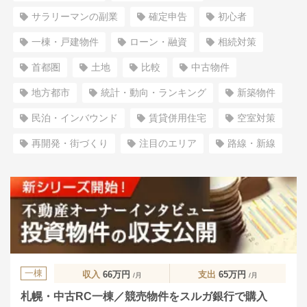
サラリーマンの副業
確定申告
初心者
一棟・戸建物件
ローン・融資
相続対策
首都圏
土地
比較
中古物件
地方都市
統計・動向・ランキング
新築物件
民泊・インバウンド
賃貸併用住宅
空室対策
再開発・街づくり
注目のエリア
路線・新線
一棟
収入
66万円
支出
65万円
/月
/月
札幌・中古RC一棟／競売物件をスルガ銀行で購入