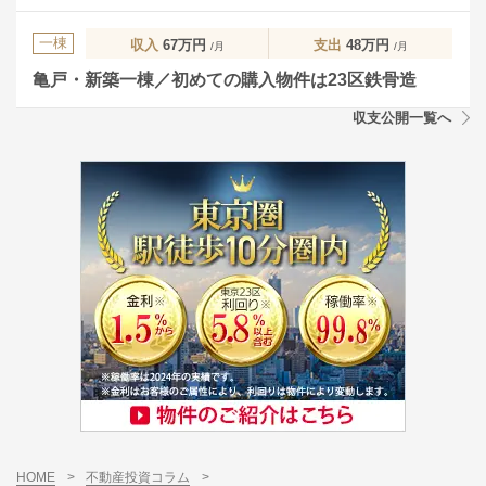
一棟
収入
67万円
支出
48万円
/月
/月
亀戸・新築一棟／初めての購入物件は23区鉄骨造
収支公開一覧へ
HOME
>
不動産投資コラム
>