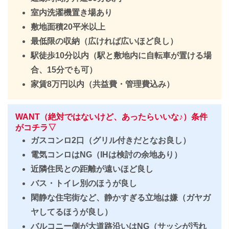
室内洗濯機置き場あり
敷地面積20平米以上
最低限の収納（広ければ広いほど良し）
駅徒歩10分以内（駅と敷地内に自転車が置ける場
合、15分でも可）
家賃8万円以内（共益費・管理費込み）
WANT（絶対ではないけど、あったらいいな♪）条件
がコチラ▽
ガスコンロ2口（グリル付きだとなお良し）
電気コンロはNG（IHは検討の余地あり）
近隣住民との距離が遠いほど良し
バス・トイレ別のほうが良し
閑静な住宅街など、静かすぎる立地は嫌（ガヤガ
ヤしてるほうが良し）
バルコニー側が大道路沿いはNG（サッシが汚れ