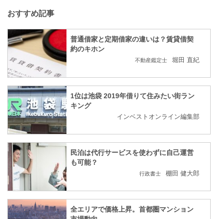
おすすめ記事
普通借家と定期借家の違いは？賃貸借契
約のキホン
堀田 直紀
不動産鑑定士
1位は池袋 2019年借りて住みたい街ラン
キング
インベストオンライン編集部
民泊は代行サービスを使わずに自己運営
も可能？
棚田 健大郎
行政書士
全エリアで価格上昇。首都圏マンション