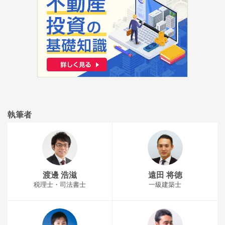
執筆者
渡邊 浩滋
遠田 将徳
税理士・司法書士
一級建築士