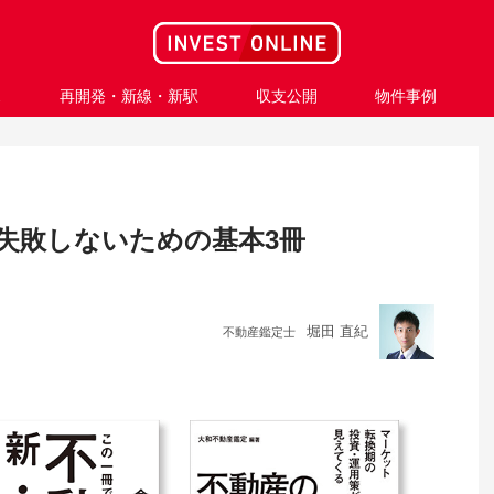
ス
再開発・新線・新駅
収支公開
物件事例
に失敗しないための基本3冊
堀田 直紀
不動産鑑定士