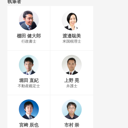
執筆者
棚田 健大郎
渡邉聡美
行政書士
米国税理士
堀田 直紀
上野 晃
不動産鑑定士
弁護士
宮﨑 辰也
市村 崇