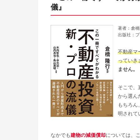
儀』
著者：倉橋
出版社：プ
不動産マ
っていき
ません。
そこで、
から選ん
もちろん
明されて
なかでも
建物の減価償却
については、