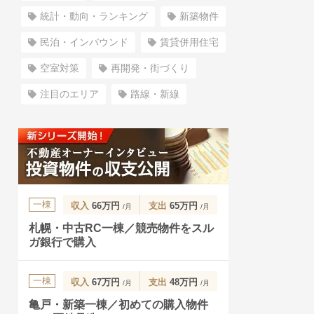
統計・動向・ランキング
新築物件
民泊・インバウンド
賃貸併用住宅
空室対策
再開発・街づくり
注目のエリア
路線・新線
一棟
収入
66万円
支出
65万円
/月
/月
札幌・中古RC一棟／競売物件をスル
ガ銀行で購入
一棟
収入
67万円
支出
48万円
/月
/月
亀戸・新築一棟／初めての購入物件