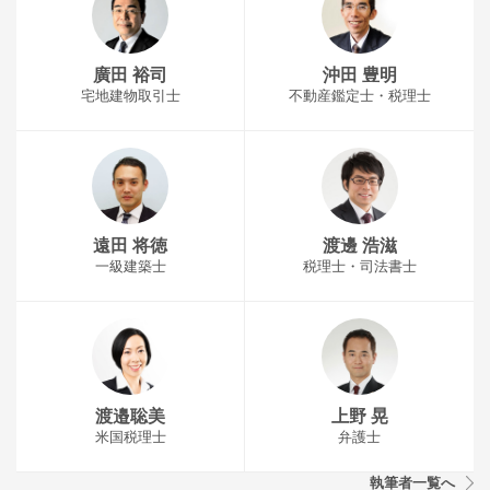
廣田 裕司
沖田 豊明
宅地建物取引士
不動産鑑定士・税理士
遠田 将徳
渡邊 浩滋
一級建築士
税理士・司法書士
渡邉聡美
上野 晃
米国税理士
弁護士
執筆者一覧へ