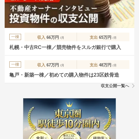
一棟
収入
66万円
支出
65万円
/月
/月
札幌・中古RC一棟／競売物件をスルガ銀行で購入
一棟
収入
67万円
支出
48万円
/月
/月
亀戸・新築一棟／初めての購入物件は23区鉄骨造
収支公開一覧へ