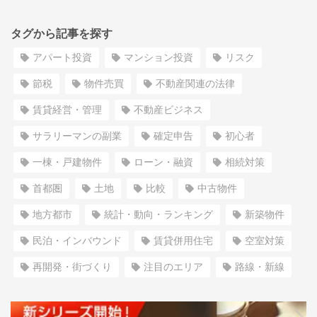
タグから記事を探す
アパート投資
マンション投資
リスク
節税
物件売買
不動産関連の法律
賃貸経営・管理
不動産ビジネス
サラリーマンの副業
確定申告
初心者
一棟・戸建物件
ローン・融資
相続対策
首都圏
土地
比較
中古物件
地方都市
統計・動向・ランキング
新築物件
民泊・インバウンド
賃貸併用住宅
空室対策
再開発・街づくり
注目のエリア
路線・新線