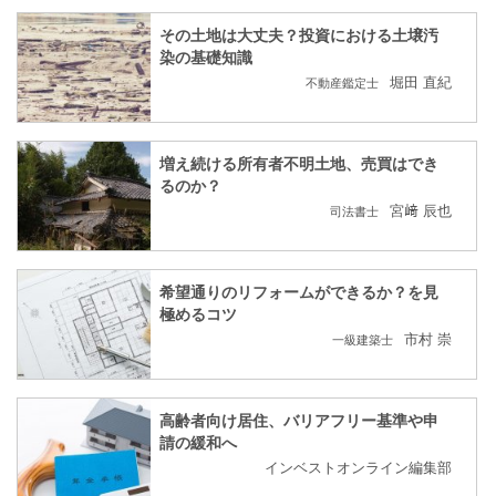
その土地は大丈夫？投資における土壌汚
染の基礎知識
堀田 直紀
不動産鑑定士
増え続ける所有者不明土地、売買はでき
るのか？
宮﨑 辰也
司法書士
希望通りのリフォームができるか？を見
極めるコツ
市村 崇
一級建築士
高齢者向け居住、バリアフリー基準や申
請の緩和へ
インベストオンライン編集部