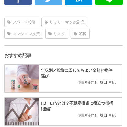
アパート投資
サラリーマンの副業
マンション投資
リスク
節税
おすすめ記事
年収別／投資に回してもよい金額と物件
選び
堀田 直紀
不動産鑑定士
PB・LTVとは？不動産投資に役立つ指標
[後編]
堀田 直紀
不動産鑑定士