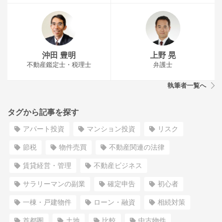
沖田 豊明
上野 晃
不動産鑑定士・税理士
弁護士
執筆者一覧へ
タグから記事を探す
アパート投資
マンション投資
リスク
節税
物件売買
不動産関連の法律
賃貸経営・管理
不動産ビジネス
サラリーマンの副業
確定申告
初心者
一棟・戸建物件
ローン・融資
相続対策
首都圏
土地
比較
中古物件