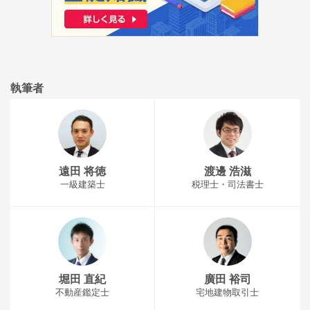
執筆者
遠田 将徳
渡邊 浩滋
一級建築士
税理士・司法書士
堀田 直紀
廣田 裕司
不動産鑑定士
宅地建物取引士