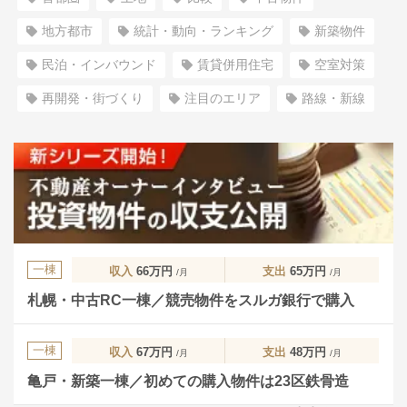
地方都市
統計・動向・ランキング
新築物件
民泊・インバウンド
賃貸併用住宅
空室対策
再開発・街づくり
注目のエリア
路線・新線
一棟
収入
66万円
支出
65万円
/月
/月
札幌・中古RC一棟／競売物件をスルガ銀行で購入
一棟
収入
67万円
支出
48万円
/月
/月
亀戸・新築一棟／初めての購入物件は23区鉄骨造