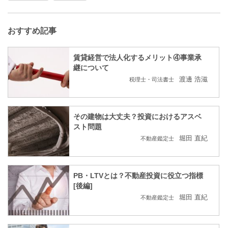
おすすめ記事
賃貸経営で法人化するメリット④事業承
継について
渡邊 浩滋
税理士・司法書士
その建物は大丈夫？投資におけるアスベ
スト問題
堀田 直紀
不動産鑑定士
PB・LTVとは？不動産投資に役立つ指標
[後編]
堀田 直紀
不動産鑑定士