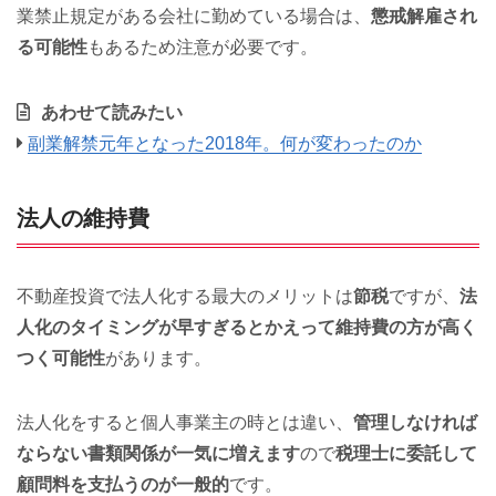
業禁止規定がある会社に勤めている場合は、
懲戒解雇され
る可能性
もあるため注意が必要です。
あわせて読みたい
副業解禁元年となった2018年。何が変わったのか
法人の維持費
不動産投資で法人化する最大のメリットは
節税
ですが、
法
人化のタイミングが早すぎるとかえって維持費の方が高く
つく可能性
があります。
法人化をすると個人事業主の時とは違い、
管理しなければ
ならない書類関係が一気に増えます
ので
税理士に委託して
顧問料を支払うのが一般的
です。