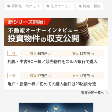
再開発・街づくり
注目のエリア
路線・新線
一棟
収入
66万円
支出
65万円
/月
/月
札幌・中古RC一棟／競売物件をスルガ銀行で購入
一棟
収入
67万円
支出
48万円
/月
/月
亀戸・新築一棟／初めての購入物件は23区鉄骨造
収支公開一覧へ