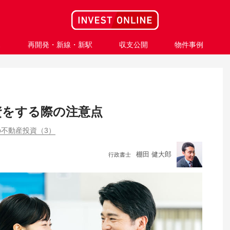
ス
再開発・新線・新駅
収支公開
物件事例
資をする際の注意点
不動産投資（3）
棚田 健大郎
行政書士