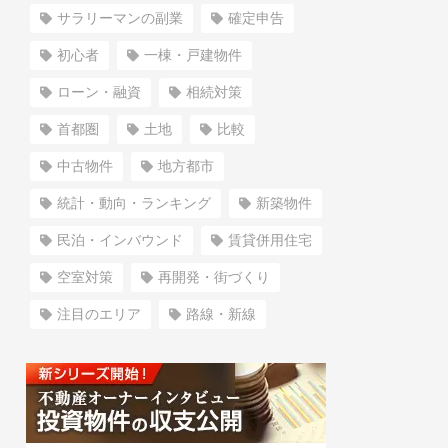
サラリーマンの副業
確定申告
初心者
一棟・戸建物件
ローン・融資
相続対策
首都圏
土地
比較
中古物件
地方都市
統計・動向・ランキング
新築物件
民泊・インバウンド
賃貸併用住宅
空室対策
再開発・街づくり
注目のエリア
路線・新線