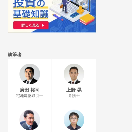
執筆者
廣田 裕司
上野 晃
宅地建物取引士
弁護士