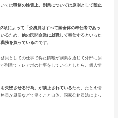
ついては
職務の性質上、副業については原則として禁止
条2項によって「公務員はすべて国全体の奉仕者であっ
ている
ため、
他の民間企業に就職して奉仕するといった
る職務を負っている
のです。
公務員としての仕事で得た情報が副業を通じて外部に漏
者が副業でテレアポの仕事をしているとしたら、個人情
用を失墜させる行為」が禁止されている
ため、たとえ情
公務員が風俗などで働くこと自体、国家公務員法によっ