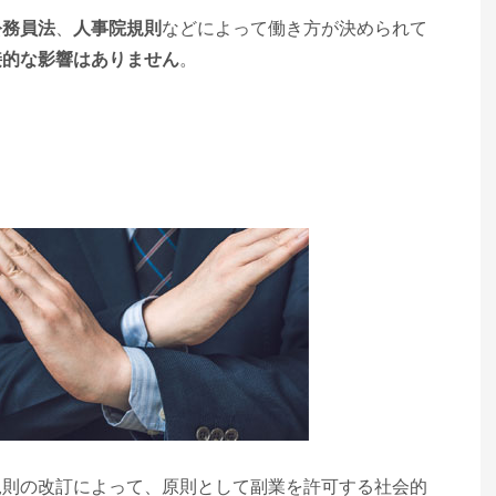
公務員法
、
人事院規則
などによって働き方が決められて
接的な影響はありません
。
規則の改訂によって、原則として副業を許可する社会的