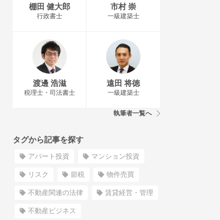
棚田 健大郎
市村 崇
行政書士
一級建築士
渡邊 浩滋
遠田 将徳
税理士・司法書士
一級建築士
執筆者一覧へ
タグから記事を探す
アパート投資
マンション投資
リスク
節税
物件売買
不動産関連の法律
賃貸経営・管理
不動産ビジネス