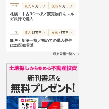
一棟
収入
66万円
支出
65万円
/月
/月
札幌・中古RC一棟／競売物件をスル
ガ銀行で購入
一棟
収入
67万円
支出
48万円
/月
/月
亀戸・新築一棟／初めての購入物件
は23区鉄骨造
収支公開一覧へ