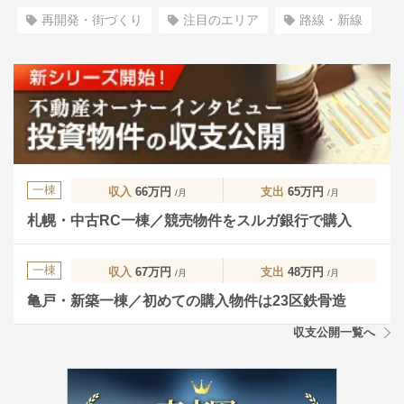
再開発・街づくり
注目のエリア
路線・新線
一棟
収入
66万円
支出
65万円
/月
/月
札幌・中古RC一棟／競売物件をスルガ銀行で購入
一棟
収入
67万円
支出
48万円
/月
/月
亀戸・新築一棟／初めての購入物件は23区鉄骨造
収支公開一覧へ