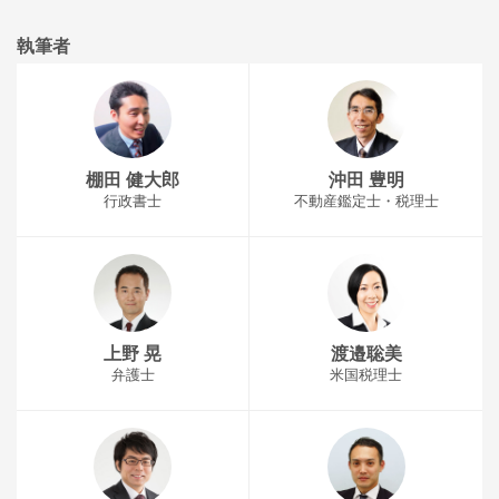
執筆者
棚田 健大郎
沖田 豊明
行政書士
不動産鑑定士・税理士
上野 晃
渡邉聡美
弁護士
米国税理士