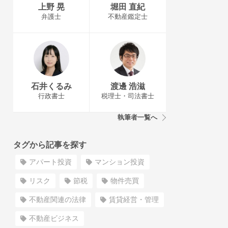
上野 晃
堀田 直紀
弁護士
不動産鑑定士
石井くるみ
渡邊 浩滋
行政書士
税理士・司法書士
執筆者一覧へ
タグから記事を探す
アパート投資
マンション投資
リスク
節税
物件売買
不動産関連の法律
賃貸経営・管理
不動産ビジネス