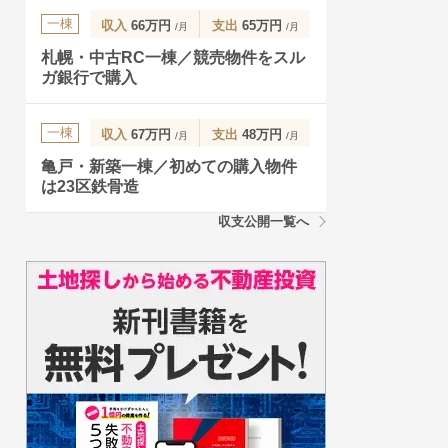
一棟
収入
66万円
支出
65万円
/月
/月
札幌・中古RC一棟／競売物件をスル
ガ銀行で購入
一棟
収入
67万円
支出
48万円
/月
/月
亀戸・新築一棟／初めての購入物件
は23区鉄骨造
収支公開一覧へ