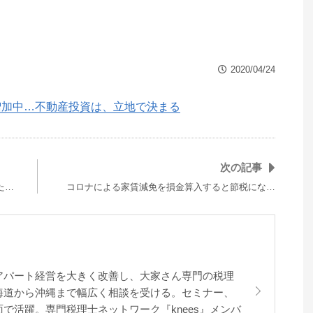
2020/04/24
増加中…不動産投資は、立地で決まる
次の記事
た…
コロナによる家賃減免を損金算入すると節税にな…
アパート経営を大きく改善し、大家さん専門の税理
海道から沖縄まで幅広く相談を受ける。セミナー、
で活躍。専門税理士ネットワーク『knees』メンバ