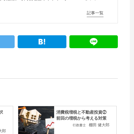
記事一覧
択
消費税増税と不動産投資②
前回の増税から考える対策
棚田 健大郎
行政書士
大郎