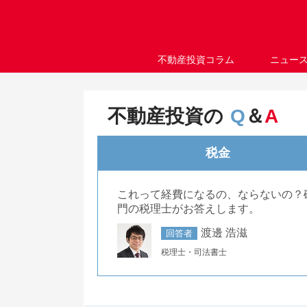
不動産投資コラム
ニュー
不動産投資の
Q
＆
A
税金
これって経費になるの、ならないの？
門の税理士がお答えします。
渡邊 浩滋
回答者
税理士・司法書士