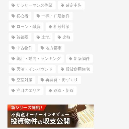
サラリーマンの副業
確定申告
初心者
一棟・戸建物件
ローン・融資
相続対策
首都圏
土地
比較
中古物件
地方都市
統計・動向・ランキング
新築物件
民泊・インバウンド
賃貸併用住宅
空室対策
再開発・街づくり
注目のエリア
路線・新線