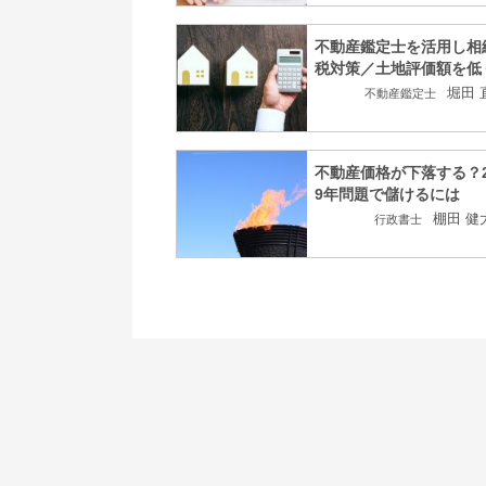
不動産鑑定士を活用し相
税対策／土地評価額を低
堀田 
不動産鑑定士
不動産価格が下落する？2
9年問題で儲けるには
棚田 健
行政書士