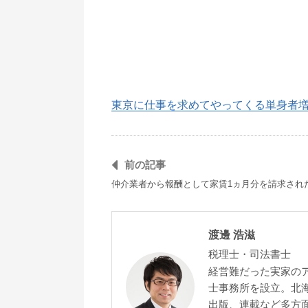
東京に仕事を求めてやってくる単身者
前の記事
仲介業者から報酬として家賃1ヵ月分を請求され
渡邊 浩滋
税理士・司法書士
経営難だった実家の
士事務所を設立。北
出版、連載など多方面