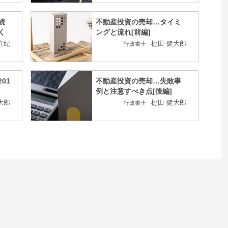
続
不動産投資の売却…タイミ
く
ングと流れ[前編]
直紀
棚田 健大郎
行政書士
01
不動産投資の売却…失敗事
例と注意すべき点[後編]
大郎
棚田 健大郎
行政書士