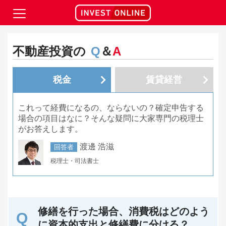
不動産投資の
Q
＆
A
税金
賃貸経営
これって経費になるの、ならないの？確定申告する
場合の項目はなに？そんな疑問に大家専門の税理士
がお答えします。
渡邊 浩滋
回答者
税理士・司法書士
修繕を行った場合、消費税はどのよう
に資本的支出と修繕費に分ける？