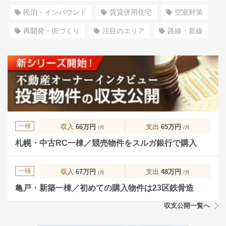
民泊・インバウンド
賃貸併用住宅
空室対策
再開発・街づくり
注目のエリア
路線・新線
一棟
収入
66万円
支出
65万円
/月
/月
札幌・中古RC一棟／競売物件をスルガ銀行で購入
一棟
収入
67万円
支出
48万円
/月
/月
亀戸・新築一棟／初めての購入物件は23区鉄骨造
収支公開一覧へ