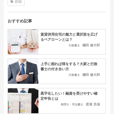
節税
おすすめ記事
賃貸併用住宅の魅力と選択肢を広げ
るペアローンとは？
棚田 健大郎
行政書士
上手に頼れば得をする？大家と行政
書士の付き合い方
棚田 健大郎
行政書士
黒字化したい！融資を受けやすい確
定申告とは
渡邊 浩滋
税理士・司法書士