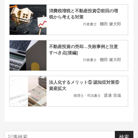
消費税増税と不動産投資②前回の増
税から考える対策
棚田 健大郎
行政書士
不動産投資の売却…失敗事例と注意
すべき点[後編]
棚田 健大郎
行政書士
法人化するメリット⑤ 認知症対策⑥
資産拡大
渡邊 浩滋
税理士・司法書士