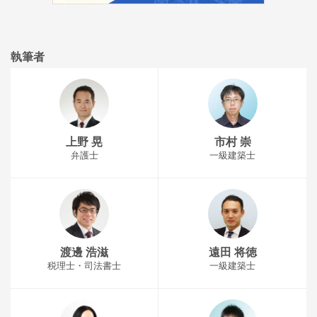
執筆者
上野 晃
市村 崇
弁護士
一級建築士
渡邊 浩滋
遠田 将徳
税理士・司法書士
一級建築士