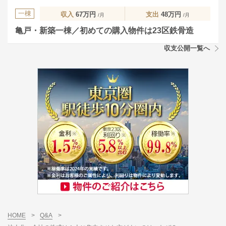
一棟
収入
67万円
支出
48万円
/月
/月
亀戸・新築一棟／初めての購入物件は23区鉄骨造
収支公開一覧へ
HOME
>
Q&A
>