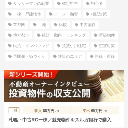
サラリーマンの副業
確定申告
初心者
一棟・戸建物件
ローン・融資
相続対策
首都圏
土地
比較
中古物件
地方都市
統計・動向・ランキング
新築物件
民泊・インバウンド
賃貸併用住宅
空室対策
再開発・街づくり
注目のエリア
路線・新線
一棟
収入
66万円
支出
65万円
/月
/月
札幌・中古RC一棟／競売物件をスルガ銀行で購入