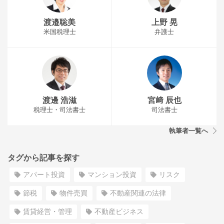
渡邉聡美
上野 晃
米国税理士
弁護士
渡邊 浩滋
宮﨑 辰也
税理士・司法書士
司法書士
執筆者一覧へ
タグから記事を探す
アパート投資
マンション投資
リスク
節税
物件売買
不動産関連の法律
賃貸経営・管理
不動産ビジネス