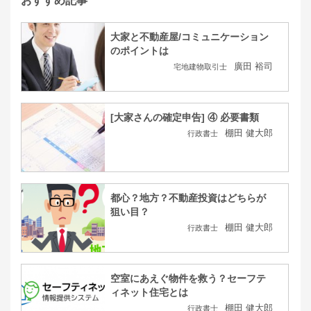
おすすめ記事
大家と不動産屋/コミュニケーション
のポイントは
廣田 裕司
宅地建物取引士
[大家さんの確定申告] ④ 必要書類
棚田 健大郎
行政書士
都心？地方？不動産投資はどちらが
狙い目？
棚田 健大郎
行政書士
空室にあえぐ物件を救う？セーフテ
ィネット住宅とは
棚田 健大郎
行政書士