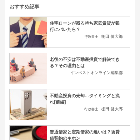
おすすめ記事
住宅ローンが残る持ち家②賃貸が銀
行にバレたら？
棚田 健大郎
行政書士
老後の不安は不動産投資で解決でき
る？その理由とは
インベストオンライン編集部
不動産投資の売却…タイミングと流
れ[前編]
棚田 健大郎
行政書士
普通借家と定期借家の違いは？賃貸
借契約のキホン