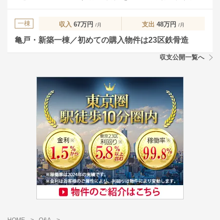
一棟
収入
67万円
支出
48万円
/月
/月
亀戸・新築一棟／初めての購入物件は23区鉄骨造
収支公開一覧へ