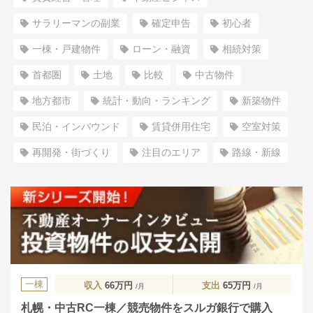
サラリーマンの副業
確定申告
初心者
一棟・戸建物件
ローン・融資
相続対策
首都圏
土地
比較
中古物件
地方都市
統計・動向・ランキング
新築物件
民泊・インバウンド
賃貸併用住宅
空室対策
再開発・街づくり
注目のエリア
路線・新線
一棟
収入
66万円
支出
65万円
/月
/月
札幌・中古RC一棟／競売物件をスルガ銀行で購入