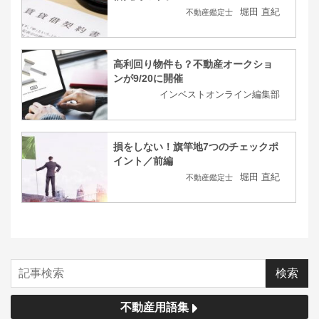
堀田 直紀
不動産鑑定士
高利回り物件も？不動産オークショ
ンが9/20に開催
インベストオンライン編集部
損をしない！旗竿地7つのチェックポ
イント／前編
堀田 直紀
不動産鑑定士
不動産用語集