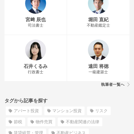
宮﨑 辰也
堀田 直紀
司法書士
不動産鑑定士
石井くるみ
遠田 将徳
行政書士
一級建築士
執筆者一覧へ
タグから記事を探す
アパート投資
マンション投資
リスク
節税
物件売買
不動産関連の法律
賃貸経営・管理
不動産ビジネス