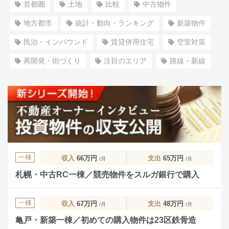
首都圏
土地
比較
中古物件
地方都市
統計・動向・ランキング
新築物件
民泊・インバウンド
賃貸併用住宅
空室対策
再開発・街づくり
注目のエリア
路線・新線
一棟
収入
66万円
支出
65万円
/月
/月
札幌・中古RC一棟／競売物件をスルガ銀行で購入
一棟
収入
67万円
支出
48万円
/月
/月
亀戸・新築一棟／初めての購入物件は23区鉄骨造