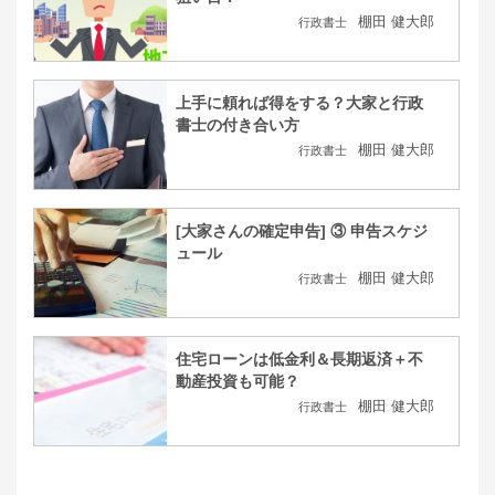
棚田 健大郎
行政書士
上手に頼れば得をする？大家と行政
書士の付き合い方
棚田 健大郎
行政書士
[大家さんの確定申告] ③ 申告スケジ
ュール
棚田 健大郎
行政書士
住宅ローンは低金利＆長期返済＋不
動産投資も可能？
棚田 健大郎
行政書士