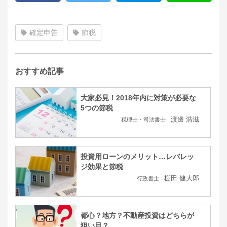
確定申告
節税
おすすめ記事
大家必見！2018年内に対策が必要な
5つの節税
渡邊 浩滋
税理士・司法書士
投資用ローンのメリット…レバレッ
ジ効果と節税
棚田 健大郎
行政書士
都心？地方？不動産投資はどちらが
狙い目？