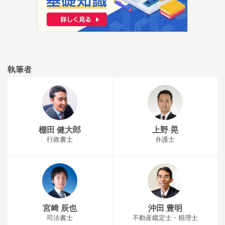
執筆者
棚田 健大郎
上野 晃
行政書士
弁護士
宮﨑 辰也
沖田 豊明
司法書士
不動産鑑定士・税理士