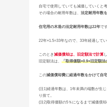
自宅で使用していても減価していくと
その場合の耐用年数は、
法定耐用年数を1
住宅用の木造の法定耐用年数は22年
で
22年×1.5=33年なので、33年経過
このとき
減価償却は、旧定額法で計算
旧定額法は、
「取得価額×0.9×旧定額
この
減価償却費に経過年数をかけて自
(注1)経過年数は、1年未満の端数が生
り捨て。
(注2)取得価額の5％になるまで減価償