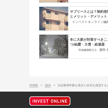
サブリースとは？契約形
とメリット・デメリット
インベストオンライン編
冬に大家が対策すべきこ
つ/結露・大雪・給湯器
廣田 
宅地建物取引士
HOME
>
Q&A
>
法定耐用年数を過ぎた自宅を賃貸す