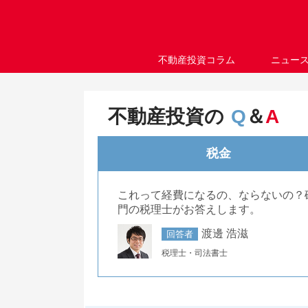
不動産投資コラム
ニュー
不動産投資の
Q
＆
A
税金
これって経費になるの、ならないの？
門の税理士がお答えします。
渡邊 浩滋
回答者
税理士・司法書士