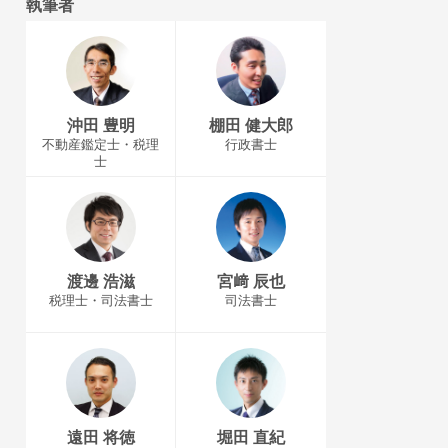
執筆者
沖田 豊明
棚田 健大郎
不動産鑑定士・税理
行政書士
士
渡邊 浩滋
宮﨑 辰也
税理士・司法書士
司法書士
遠田 将徳
堀田 直紀