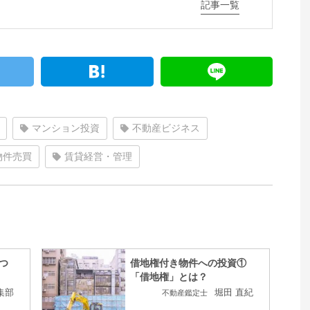
記事一覧
マンション投資
不動産ビジネス
物件売買
賃貸経営・管理
つ
借地権付き物件への投資①
「借地権」とは？
集部
堀田 直紀
不動産鑑定士