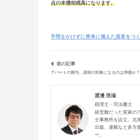
点の未償却残高になります。
手間をかけずに将来に備えた資産をつ
前の記事
アパートの贈与。課税の対象になるのは簿価か？
渡邊 浩滋
税理士・司法書士
経営難だった実家の
士事務所を設立。北
出版、連載など多方面
ー。