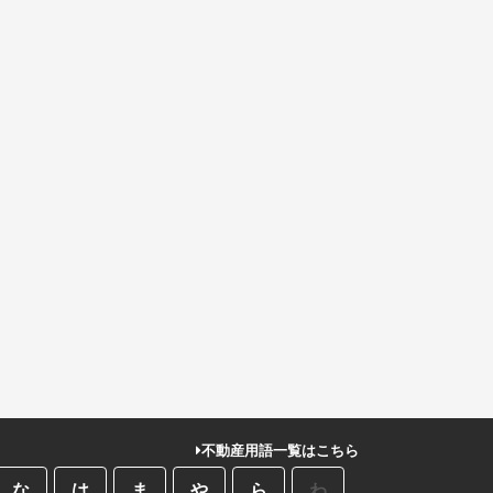
不動産用語一覧はこちら
な
は
ま
や
ら
わ