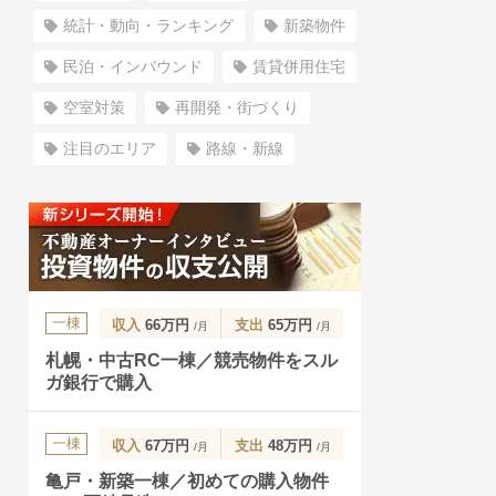
統計・動向・ランキング
新築物件
民泊・インバウンド
賃貸併用住宅
空室対策
再開発・街づくり
注目のエリア
路線・新線
一棟
収入
66万円
支出
65万円
/月
/月
札幌・中古RC一棟／競売物件をスル
ガ銀行で購入
一棟
収入
67万円
支出
48万円
/月
/月
亀戸・新築一棟／初めての購入物件