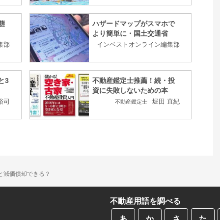
態
ハザードマップがスマホで
より簡単に・国土交通省
集部
インベストオンライン編集部
と3
不動産鑑定士推薦！続・投
資に失敗しないための本
裕司
堀田 直紀
不動産鑑定士
ると減価償却できる？
不動産用語を調べる
あ
か
さ
た