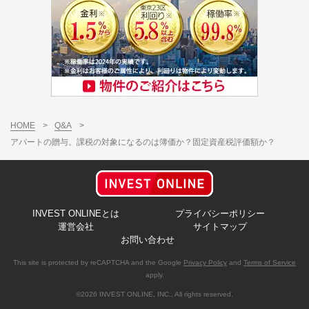
HOME
>
Q&A
>
アパートの贈与。課税の対象になるのは簿価か？固定資産税評価額か？
INVEST ONLINEとは
プライバシーポリシー
運営会社
サイトマップ
お問い合わせ
This site is protected by reCAPTCHA and the Google
Privacy Policy
and
Terms of Service
apply.
©2026 INVEST ONLINE, INC., All rights reserved.