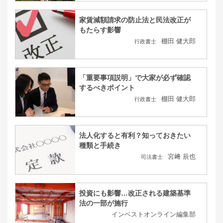
家賃減額請求の防止法と民法改正が
もたらす影響
棚田 健大郎
行政書士
「重要事項説明」で大家が必ず確認
するべきポイント
棚田 健大郎
行政書士
法人化すると有利？知っておきたい
種類と手続き
宮﨑 辰也
司法書士
投資にも影響…改正される建築基準
法の一部が施行
インベストオンライン編集部