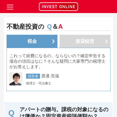
不動産投資の
Q
＆
A
税金
賃貸経営
これって経費になるの、ならないの？確定申告する
場合の項目はなに？そんな疑問に大家専門の税理士
がお答えします。
渡邊 浩滋
回答者
税理士・司法書士
アパートの贈与。課税の対象になるの
は簿価か？固定資産税評価額か？