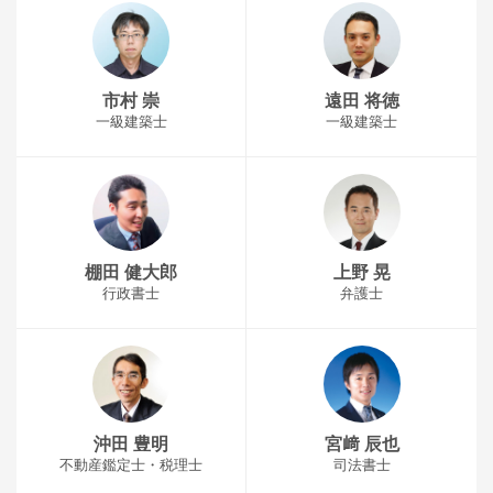
市村 崇
遠田 将徳
一級建築士
一級建築士
棚田 健大郎
上野 晃
行政書士
弁護士
沖田 豊明
宮﨑 辰也
不動産鑑定士・税理士
司法書士