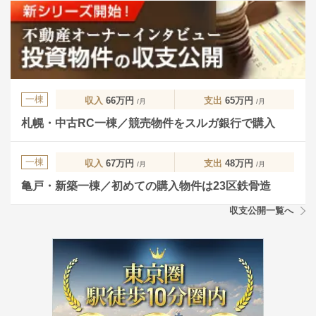
一棟
収入
66万円
支出
65万円
/月
/月
札幌・中古RC一棟／競売物件をスルガ銀行で購入
一棟
収入
67万円
支出
48万円
/月
/月
亀戸・新築一棟／初めての購入物件は23区鉄骨造
収支公開一覧へ