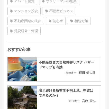
アパート投資
サラリーマンの副業
マンション投資
不動産ビジネス
不動産関連の法律
初心者
相続対策
賃貸経営・管理
おすすめ記事
不動産投資の自然災害リスク ハザー
ドマップも有効
棚田 健大郎
行政書士
増え続ける所有者不明土地、売買は
できるのか？
宮﨑 辰也
司法書士