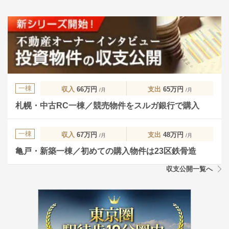
一棟
収入
66万円
支出
65万円
/月
/月
札幌・中古RC一棟／競売物件をスルガ銀行で購入
一棟
収入
67万円
支出
48万円
/月
/月
亀戸・新築一棟／初めての購入物件は23区鉄骨造
収支公開一覧へ