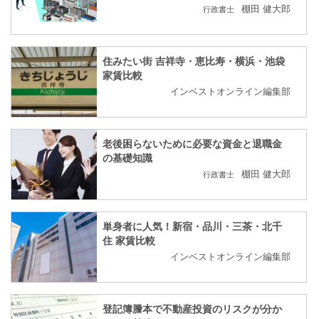
棚田 健大郎
行政書士
住みたい街 吉祥寺・恵比寿・横浜・池袋
家賃比較
インベストオンライン編集部
老後困らないために必要な資金と退職金
の基礎知識
棚田 健大郎
行政書士
単身者に人気！新宿・品川・三茶・北千
住 家賃比較
インベストオンライン編集部
登記簿謄本で不動産投資のリスクが分か