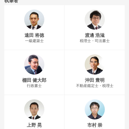
執筆者
遠田 将徳
渡邊 浩滋
一級建築士
税理士・司法書士
棚田 健大郎
沖田 豊明
行政書士
不動産鑑定士・税理士
上野 晃
市村 崇