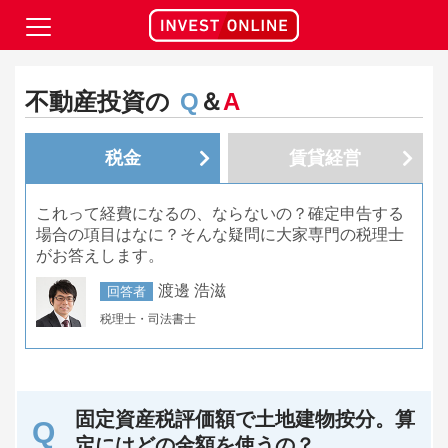
不動産投資の
Q
＆
A
税金
賃貸経営
これって経費になるの、ならないの？確定申告する
場合の項目はなに？そんな疑問に大家専門の税理士
がお答えします。
渡邊 浩滋
回答者
税理士・司法書士
固定資産税評価額で土地建物按分。算
定にはどの金額を使うの？