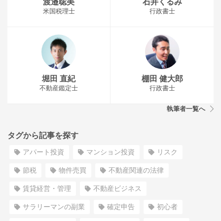
渡邉聡美
石井くるみ
米国税理士
行政書士
堀田 直紀
棚田 健大郎
不動産鑑定士
行政書士
執筆者一覧へ
タグから記事を探す
アパート投資
マンション投資
リスク
節税
物件売買
不動産関連の法律
賃貸経営・管理
不動産ビジネス
サラリーマンの副業
確定申告
初心者