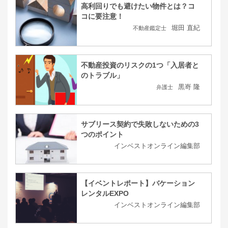
高利回りでも避けたい物件とは？コ
コに要注意！
堀田 直紀
不動産鑑定士
不動産投資のリスクの1つ「入居者と
のトラブル」
黒嵜 隆
弁護士
サブリース契約で失敗しないための3
つのポイント
インベストオンライン編集部
【イベントレポート】バケーション
レンタルEXPO
インベストオンライン編集部