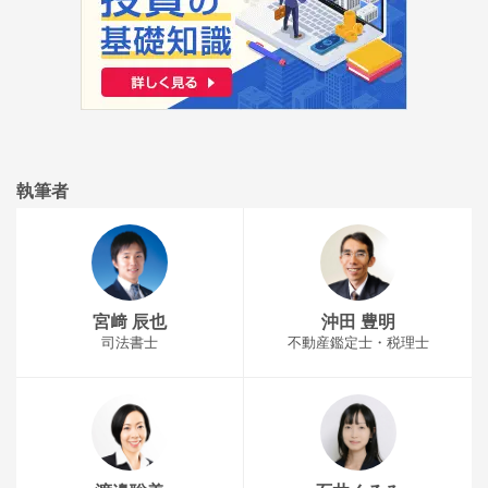
執筆者
宮﨑 辰也
沖田 豊明
司法書士
不動産鑑定士・税理士