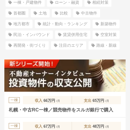
一棟・戸建物件
ローン・融資
相続対策
首都圏
土地
比較
中古物件
地方都市
統計・動向・ランキング
新築物件
民泊・インバウンド
賃貸併用住宅
空室対策
再開発・街づくり
注目のエリア
路線・新線
一棟
収入
66万円
支出
65万円
/月
/月
札幌・中古RC一棟／競売物件をスルガ銀行で購入
一棟
収入
67万円
支出
48万円
/月
/月