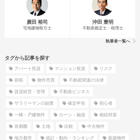
廣田 裕司
沖田 豊明
宅地建物取引士
不動産鑑定士・税理士
執筆者一覧へ
タグから記事を探す
アパート投資
マンション投資
リスク
節税
物件売買
不動産関連の法律
賃貸経営・管理
不動産ビジネス
サラリーマンの副業
確定申告
初心者
一棟・戸建物件
ローン・融資
相続対策
首都圏
土地
比較
中古物件
地方都市
統計・動向・ランキング
新築物件