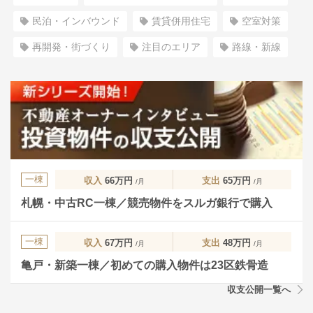
民泊・インバウンド
賃貸併用住宅
空室対策
再開発・街づくり
注目のエリア
路線・新線
一棟
収入
66万円
支出
65万円
/月
/月
札幌・中古RC一棟／競売物件をスルガ銀行で購入
一棟
収入
67万円
支出
48万円
/月
/月
亀戸・新築一棟／初めての購入物件は23区鉄骨造
収支公開一覧へ