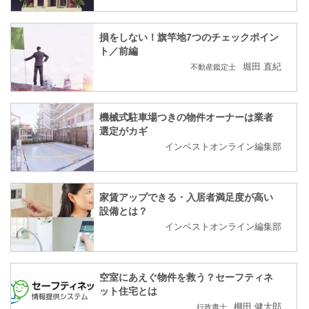
損をしない！旗竿地7つのチェックポイン
ト／前編
堀田 直紀
不動産鑑定士
機械式駐車場つきの物件オーナーは業者
選定がカギ
インベストオンライン編集部
家賃アップできる・入居者満足度が高い
設備とは？
インベストオンライン編集部
空室にあえぐ物件を救う？セーフティネ
ット住宅とは
棚田 健大郎
行政書士