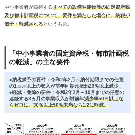
中小事業者が負担する
すべての設備や建物等の固定資産税
及び都市計画税について、要件を満たした場合に、納税が
猶予・軽減される
というもの。
「中小事業者の固定資産税・都市計画税
の軽減」の主な要件
●納税猶予の要件：令和2年2月～納付期限までの任意
の1ヵ月以上の収入が前年同期比概ね20％以上減少。
●軽減・免除の要件：令和2年2月～10月までの任意の
連続する3ヵ月の事業収入が対前年
減少率50％以上な
らゼロに、30％以上50％未満なら1/2に軽減。