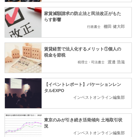
家賃減額請求の防止法と民法改正がもた
らす影響
棚田 健大郎
行政書士
賃貸経営で法人化するメリット①個人の
税金を節税
渡邊 浩滋
税理士・司法書士
【イベントレポート】バケーションレン
タルEXPO
インベストオンライン編集部
東京のみが引き続き活発傾向 土地取引状
況
インベストオンライン編集部