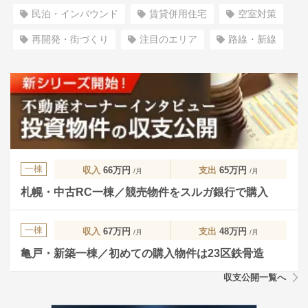
民泊・インバウンド
賃貸併用住宅
空室対策
再開発・街づくり
注目のエリア
路線・新線
一棟
収入
66万円
支出
65万円
/月
/月
札幌・中古RC一棟／競売物件をスルガ銀行で購入
一棟
収入
67万円
支出
48万円
/月
/月
亀戸・新築一棟／初めての購入物件は23区鉄骨造
収支公開一覧へ