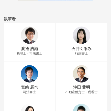
執筆者
渡邊 浩滋
石井くるみ
税理士・司法書士
行政書士
宮﨑 辰也
沖田 豊明
司法書士
不動産鑑定士・税理士