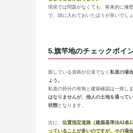
現状では問題がなくても、将来的に擁
で、頭に入れておいたほうが良いでし
5.旗竿地のチェックポイ
面している道路が公道でなく
私道の場
ょう。
私道の持分の有無と建築確認は一致し
はなりませんが、他人の土地を通って
状態
となります。
次に、
位置指定道路（建築基準法42条
っていることが多いのですが、その場