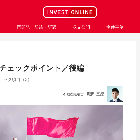
ス
再開発・新線・新駅
収支公開
物件事例
のチェックポイント／後編
ェック項目（3）
堀田 直紀
不動産鑑定士