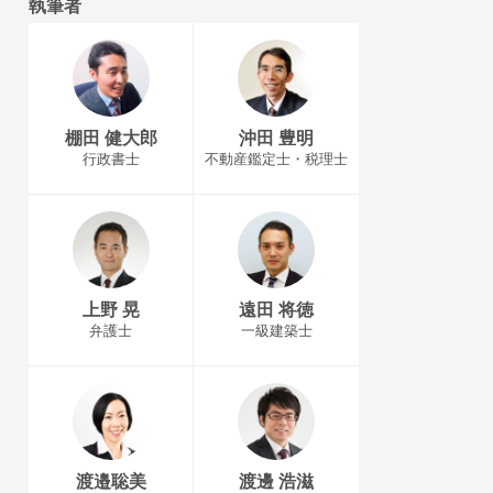
執筆者
棚田 健大郎
沖田 豊明
行政書士
不動産鑑定士・税理士
上野 晃
遠田 将徳
弁護士
一級建築士
渡邉聡美
渡邊 浩滋