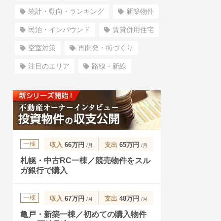
統計・動向・ランキング
新築物件
民泊・インバウンド
賃貸併用住宅
空室対策
再開発・街づくり
注目のエリア
路線・新線
一棟
収入
66万円
支出
65万円
/月
/月
札幌・中古RC一棟／競売物件をスル
ガ銀行で購入
一棟
収入
67万円
支出
48万円
/月
/月
亀戸・新築一棟／初めての購入物件