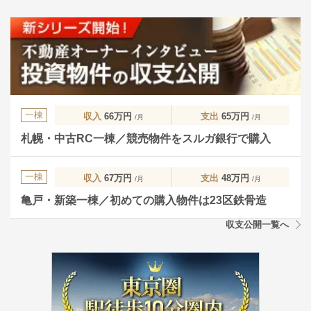
一棟
収入
66万円
支出
65万円
/月
/月
札幌・中古RC一棟／競売物件をスルガ銀行で購入
一棟
収入
67万円
支出
48万円
/月
/月
亀戸・新築一棟／初めての購入物件は23区鉄骨造
収支公開一覧へ