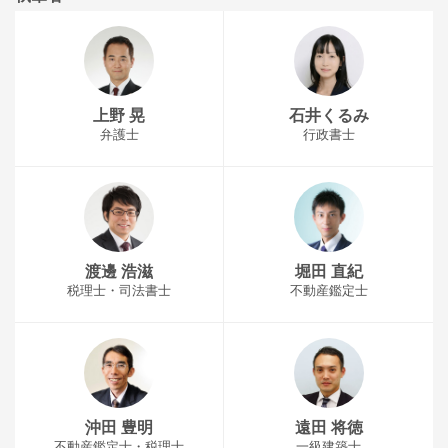
上野 晃
石井くるみ
弁護士
行政書士
渡邊 浩滋
堀田 直紀
税理士・司法書士
不動産鑑定士
沖田 豊明
遠田 将徳
不動産鑑定士・税理士
一級建築士