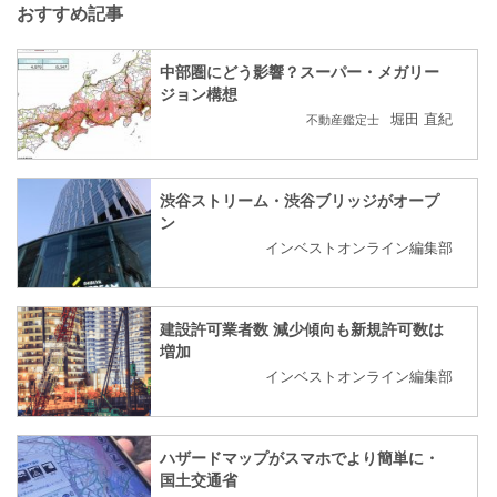
おすすめ記事
中部圏にどう影響？スーパー・メガリー
ジョン構想
堀田 直紀
不動産鑑定士
渋谷ストリーム・渋谷ブリッジがオープ
ン
インベストオンライン編集部
建設許可業者数 減少傾向も新規許可数は
増加
インベストオンライン編集部
ハザードマップがスマホでより簡単に・
国土交通省