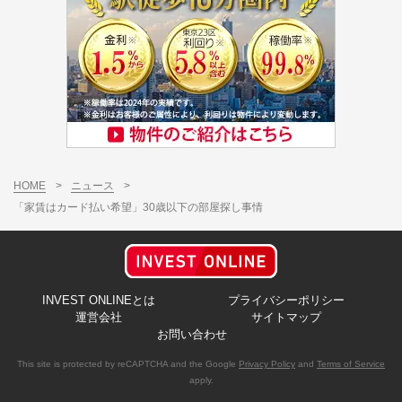
HOME
>
ニュース
>
「家賃はカード払い希望」30歳以下の部屋探し事情
INVEST ONLINEとは
プライバシーポリシー
運営会社
サイトマップ
お問い合わせ
This site is protected by reCAPTCHA and the Google
Privacy Policy
and
Terms of Service
apply.