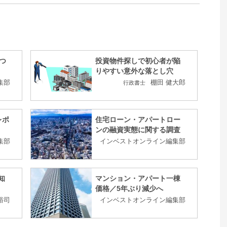
つ
投資物件探しで初心者が陥
りやすい意外な落とし穴
集部
棚田 健大郎
行政書士
レポ
住宅ローン・アパートロー
ンの融資実態に関する調査
集部
インベストオンライン編集部
知
マンション・アパート一棟
価格／5年ぶり減少へ
裕司
インベストオンライン編集部