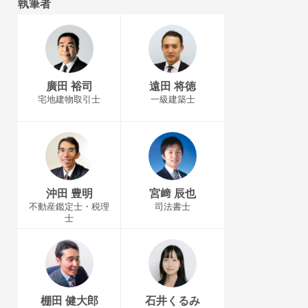
執筆者
廣田 裕司
遠田 将徳
宅地建物取引士
一級建築士
沖田 豊明
宮﨑 辰也
不動産鑑定士・税理
司法書士
士
棚田 健大郎
石井くるみ