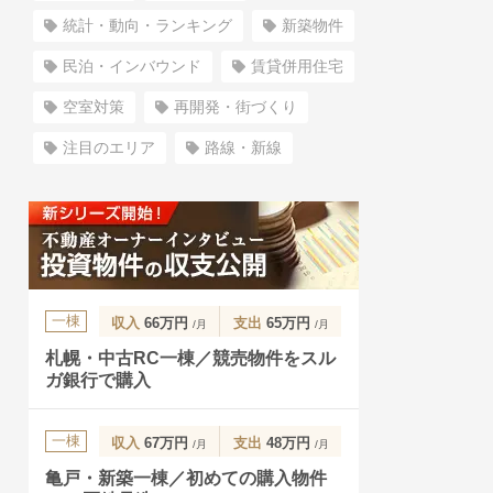
統計・動向・ランキング
新築物件
民泊・インバウンド
賃貸併用住宅
空室対策
再開発・街づくり
注目のエリア
路線・新線
一棟
収入
66万円
支出
65万円
/月
/月
札幌・中古RC一棟／競売物件をスル
ガ銀行で購入
一棟
収入
67万円
支出
48万円
/月
/月
亀戸・新築一棟／初めての購入物件