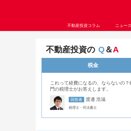
不動産投資コラム
ニュー
不動産投資の
Q
＆
A
税金
これって経費になるの、ならないの？
門の税理士がお答えします。
渡邊 浩滋
回答者
税理士・司法書士