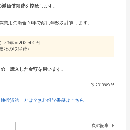
分の減価償却費を控除
します。
非事業用の場合70年で耐用年数を計算します。
）×3年＝202,500円
0円（建物の取得費）
ため、購入した金額を用います。
2019/09/26
一棟投資法」とは？無料解説書籍はこちら
次の記事