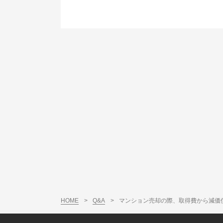
HOME
>
Q&A
>
マンション売却の際、取得費から減価