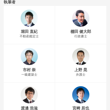
執筆者
堀田 直紀
棚田 健大郎
不動産鑑定士
行政書士
市村 崇
上野 晃
一級建築士
弁護士
渡邊 浩滋
宮﨑 辰也