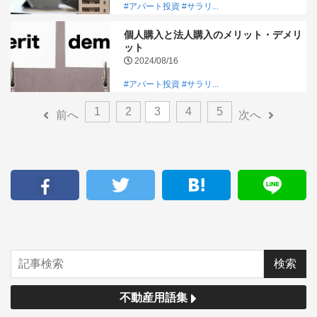
#アパート投資
#サラリ...
個人購入と法人購入のメリット・デメリ
ット
2024/08/16
#アパート投資
#サラリ...
1
2
3
4
5
前へ
次へ
不動産用語集