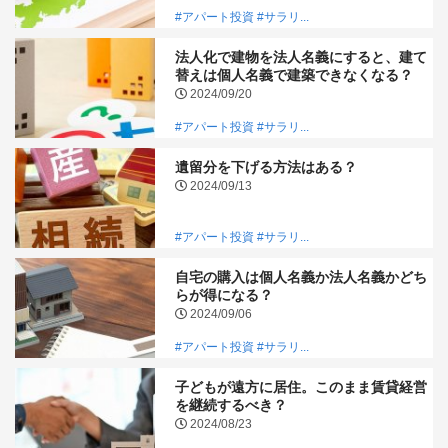
#アパート投資
#サラリ...
法人化で建物を法人名義にすると、建て
替えは個人名義で建築できなくなる？
2024/09/20
#アパート投資
#サラリ...
遺留分を下げる方法はある？
2024/09/13
#アパート投資
#サラリ...
自宅の購入は個人名義か法人名義かどち
らが得になる？
2024/09/06
#アパート投資
#サラリ...
子どもが遠方に居住。このまま賃貸経営
を継続するべき？
2024/08/23