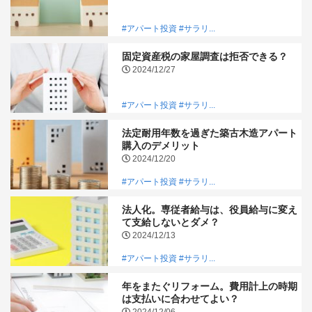
#アパート投資
#サラリ...
固定資産税の家屋調査は拒否できる？
2024/12/27
#アパート投資
#サラリ...
法定耐用年数を過ぎた築古木造アパート
購入のデメリット
2024/12/20
#アパート投資
#サラリ...
法人化。専従者給与は、役員給与に変え
て支給しないとダメ？
2024/12/13
#アパート投資
#サラリ...
年をまたぐリフォーム。費用計上の時期
は支払いに合わせてよい？
2024/12/06