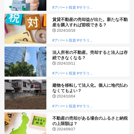
#アパート投資
#サラリ...
賃貸不動産の売却益が出た。新たな不動
産を購入すれば節税できる？
2024/10/18
#アパート投資
#サラリ...
法人所有の不動産。売却すると法人は存
続できなくなる？
2024/10/11
#アパート投資
#サラリ...
建物を移転して法人化。個人に地代払わ
なくてもよい？
2024/10/04
#アパート投資
#サラリ...
不動産の売却がある場合のふるさと納税
の上限額は？
2024/09/27