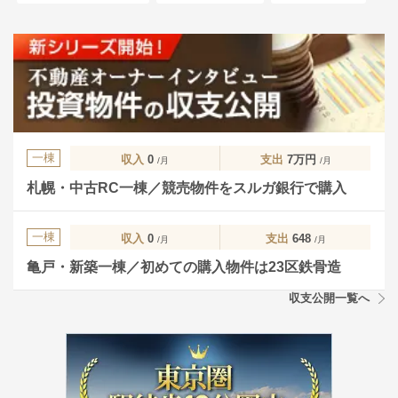
一棟
収入
0
支出
7万円
/月
/月
札幌・中古RC一棟／競売物件をスルガ銀行で購入
一棟
収入
0
支出
648
/月
/月
亀戸・新築一棟／初めての購入物件は23区鉄骨造
収支公開一覧へ