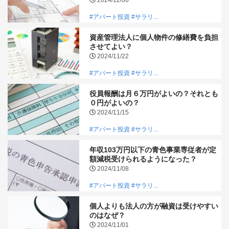
#アパート投資
#サラリ...
資産管理法人に個人物件の修繕費を負担
させてよい？
2024/11/22
#アパート投資
#サラリ...
役員報酬は月６万円がよいの？それとも
０円がよいの？
2024/11/15
#アパート投資
#サラリ...
年収103万円以下の青色事業専従者が定
額減税受けられるようになった？
2024/11/08
#アパート投資
#サラリ...
個人よりも法人の方が融資は受けやすい
のはなぜ？
2024/11/01