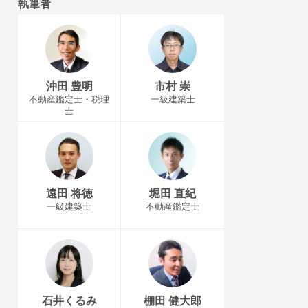
執筆者
沖田 豊明
市村 崇
不動産鑑定士・税理
一級建築士
士
遠田 将徳
堀田 直紀
一級建築士
不動産鑑定士
石井くるみ
棚田 健大郎