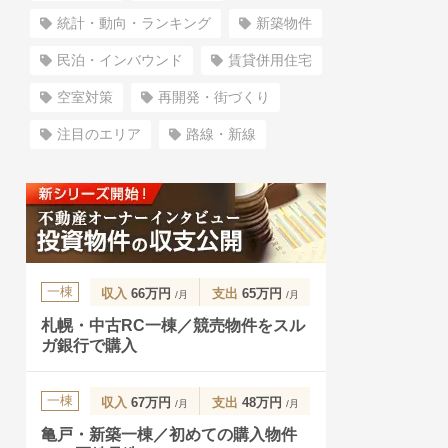
統計・動向・ランキング
新築物件
民泊・インバウンド
賃貸併用住宅
空室対策
再開発・街づくり
注目のエリア
路線・新線
一棟
収入
66万円
支出
65万円
/月
/月
札幌・中古RC一棟／競売物件をスル
ガ銀行で購入
一棟
収入
67万円
支出
48万円
/月
/月
亀戸・新築一棟／初めての購入物件