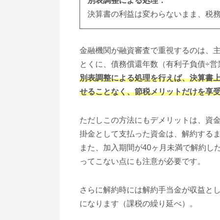
別表調整による処理：
決算書の利益は変わらないまま、税務
金融機関が融資審査で重視するのは、
とくに、債務償還年数（有利子負債÷営
別表調整による処理を行えば、決算書
せることなく、節税メリットだけを享
ただしこの方法にもデメリットは、資
掛金として支払った資金は、解約する
また、加入期間が40ヶ月未満で解約し
ってこない点にも注意が必要です。
さらに解約時には解約手当金が収益と
になります（課税の繰り延べ）。