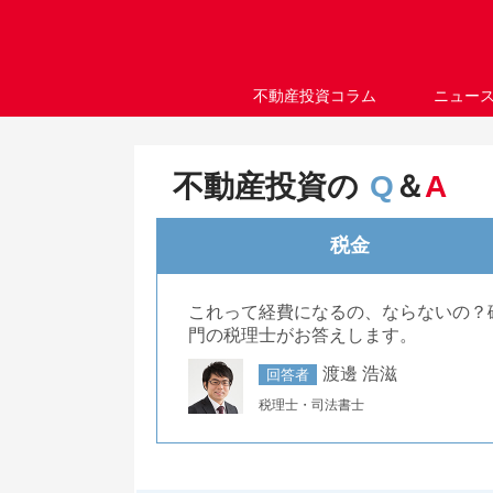
不動産投資コラム
ニュー
不動産投資の
Q
＆
A
税金
これって経費になるの、ならないの？
門の税理士がお答えします。
渡邊 浩滋
回答者
税理士・司法書士