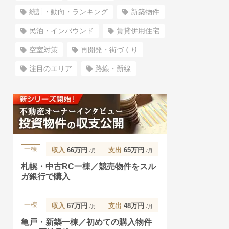
統計・動向・ランキング
新築物件
民泊・インバウンド
賃貸併用住宅
空室対策
再開発・街づくり
注目のエリア
路線・新線
一棟
収入
66万円
支出
65万円
/月
/月
札幌・中古RC一棟／競売物件をスル
ガ銀行で購入
一棟
収入
67万円
支出
48万円
/月
/月
亀戸・新築一棟／初めての購入物件