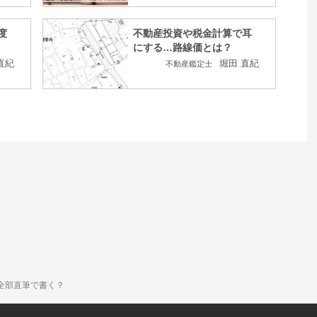
度
不動産投資や税金計算で耳
にする…路線価とは？
直紀
堀田 直紀
不動産鑑定士
全部直筆で書く？