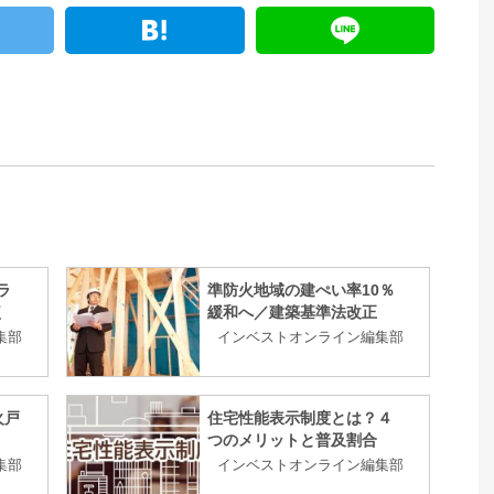
ラ
準防火地域の建ぺい率10％
く
緩和へ／建築基準法改正
集部
インベストオンライン編集部
火戸
住宅性能表示制度とは？４
つのメリットと普及割合
集部
インベストオンライン編集部