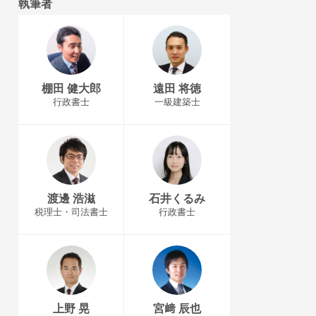
執筆者
棚田 健大郎
遠田 将徳
行政書士
一級建築士
渡邊 浩滋
石井くるみ
税理士・司法書士
行政書士
上野 晃
宮﨑 辰也