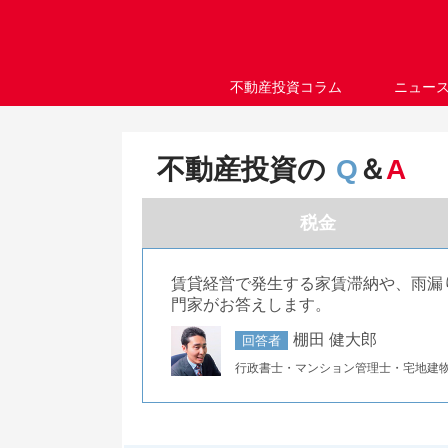
不動産投資コラム
ニュー
不動産投資の
Q
＆
A
税金
賃貸経営で発生する家賃滞納や、雨漏
門家がお答えします。
棚田 健大郎
回答者
行政書士・マンション管理士・宅地建