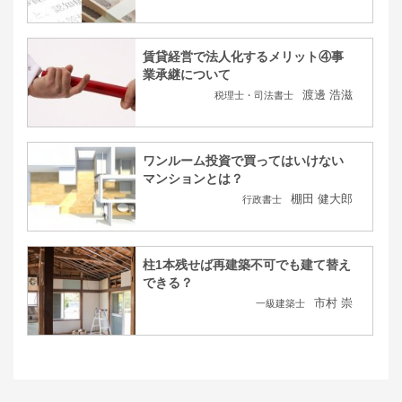
賃貸経営で法人化するメリット④事
業承継について
渡邊 浩滋
税理士・司法書士
ワンルーム投資で買ってはいけない
マンションとは？
棚田 健大郎
行政書士
柱1本残せば再建築不可でも建て替え
できる？
市村 崇
一級建築士