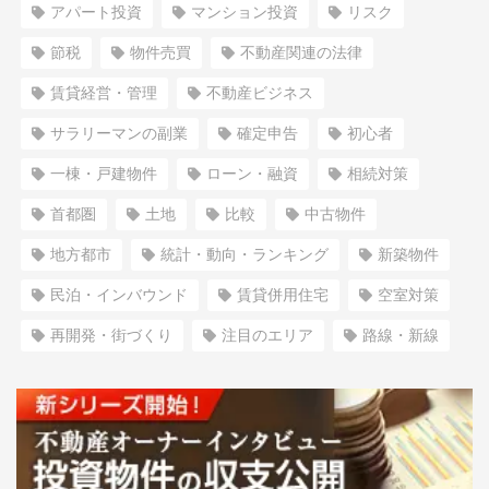
アパート投資
マンション投資
リスク
節税
物件売買
不動産関連の法律
賃貸経営・管理
不動産ビジネス
サラリーマンの副業
確定申告
初心者
一棟・戸建物件
ローン・融資
相続対策
首都圏
土地
比較
中古物件
地方都市
統計・動向・ランキング
新築物件
民泊・インバウンド
賃貸併用住宅
空室対策
再開発・街づくり
注目のエリア
路線・新線