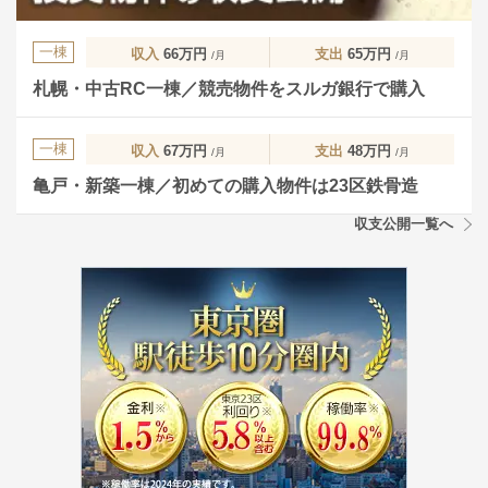
一棟
収入
66万円
支出
65万円
/月
/月
札幌・中古RC一棟／競売物件をスルガ銀行で購入
一棟
収入
67万円
支出
48万円
/月
/月
亀戸・新築一棟／初めての購入物件は23区鉄骨造
収支公開一覧へ