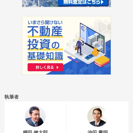
執筆者
棚田 健大郎
沖田 豊明