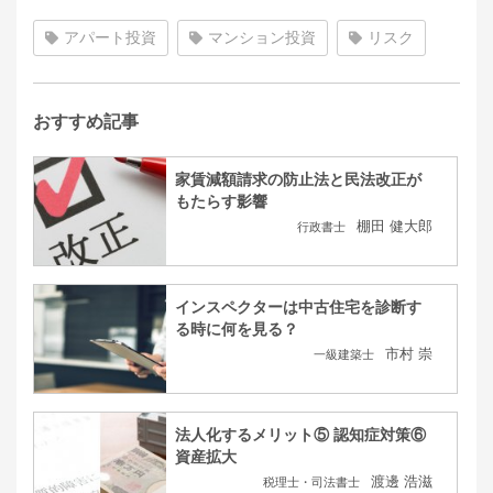
アパート投資
マンション投資
リスク
おすすめ記事
家賃減額請求の防止法と民法改正が
もたらす影響
棚田 健大郎
行政書士
インスペクターは中古住宅を診断す
る時に何を見る？
市村 崇
一級建築士
法人化するメリット⑤ 認知症対策⑥
資産拡大
渡邊 浩滋
税理士・司法書士