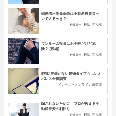
団体信用生命保険は不動産投資ロー
ンで入るべき？
棚田 健大郎
行政書士
ワンルーム投資はお手軽だけど危
険？ [後編]
棚田 健大郎
行政書士
9割に界壁がない建物タイプも…レオ
パレス全棟調査
インベストオンライン編集部
騙されないために！プロが教える不
動産投資の利回り
棚田 健大郎
行政書士