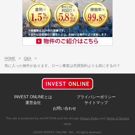
HOME
>
Q&A
>
気に入った物件があります。ローン審査は売買契約よりも前にするの？
INVEST ONLINEとは
プライバシーポリシー
運営会社
サイトマップ
お問い合わせ
This site is protected by reCAPTCHA and the Google
Privacy Policy
and
Terms of Service
apply.
©2026 INVEST ONLINE, INC., All rights reserved.