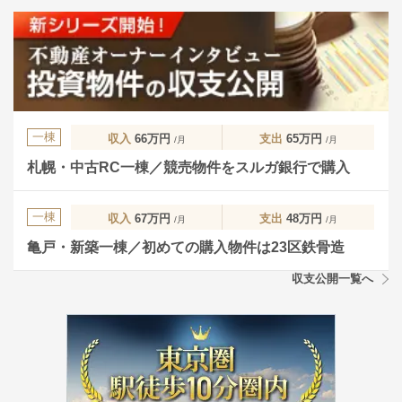
一棟
収入
66万円
支出
65万円
/月
/月
札幌・中古RC一棟／競売物件をスルガ銀行で購入
一棟
収入
67万円
支出
48万円
/月
/月
亀戸・新築一棟／初めての購入物件は23区鉄骨造
収支公開一覧へ