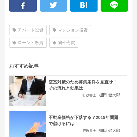
アパート投資
マンション投資
ローン・融資
物件売買
おすすめ記事
空室対策のため募集条件を見直せ！
その流れと効果は
棚田 健大郎
行政書士
不動産価格が下落する？2019年問題
で儲けるには
棚田 健大郎
行政書士