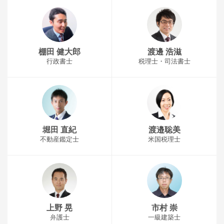
棚田 健大郎
渡邊 浩滋
行政書士
税理士・司法書士
堀田 直紀
渡邉聡美
不動産鑑定士
米国税理士
上野 晃
市村 崇
弁護士
一級建築士