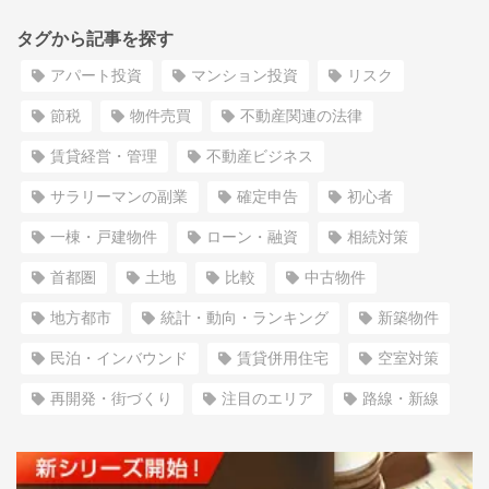
タグから記事を探す
アパート投資
マンション投資
リスク
節税
物件売買
不動産関連の法律
賃貸経営・管理
不動産ビジネス
サラリーマンの副業
確定申告
初心者
一棟・戸建物件
ローン・融資
相続対策
首都圏
土地
比較
中古物件
地方都市
統計・動向・ランキング
新築物件
民泊・インバウンド
賃貸併用住宅
空室対策
再開発・街づくり
注目のエリア
路線・新線