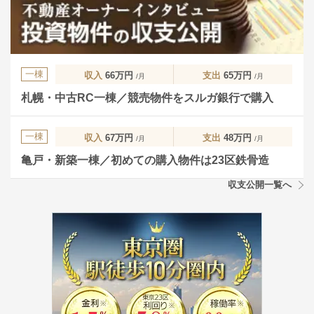
一棟
収入
66万円
支出
65万円
/月
/月
札幌・中古RC一棟／競売物件をスルガ銀行で購入
一棟
収入
67万円
支出
48万円
/月
/月
亀戸・新築一棟／初めての購入物件は23区鉄骨造
収支公開一覧へ