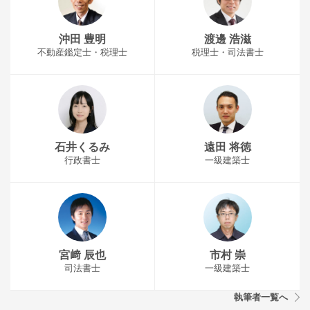
沖田 豊明
渡邊 浩滋
不動産鑑定士・税理士
税理士・司法書士
石井くるみ
遠田 将徳
行政書士
一級建築士
宮﨑 辰也
市村 崇
司法書士
一級建築士
執筆者一覧へ