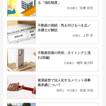
る「信託制度」
宮﨑 辰也
司法書士
不動産の相続・気を付けるべき点／
弁護士が解説
上野 晃
弁護士
不動産投資の売却…タイミングと流
れ[前編]
棚田 健大郎
行政書士
賃貸経営で法人化するメリット④事
業承継について
渡邊 浩滋
税理士・司法書士