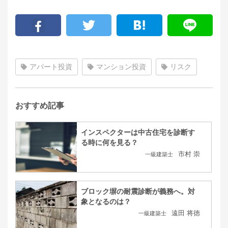
アパート投資
マンション投資
リスク
おすすめ記事
インスペクターは中古住宅を診断す
る時に何を見る？
市村 崇
一級建築士
ブロック塀の耐震診断が義務へ。対
象となるのは？
遠田 将徳
一級建築士