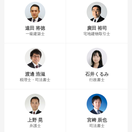
遠田 将徳
廣田 裕司
一級建築士
宅地建物取引士
渡邊 浩滋
石井くるみ
税理士・司法書士
行政書士
上野 晃
宮﨑 辰也
弁護士
司法書士