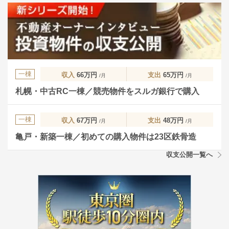
一棟
収入
66万円
支出
65万円
/月
/月
札幌・中古RC一棟／競売物件をスルガ銀行で購入
一棟
収入
67万円
支出
48万円
/月
/月
亀戸・新築一棟／初めての購入物件は23区鉄骨造
収支公開一覧へ