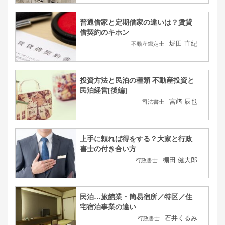
普通借家と定期借家の違いは？賃貸
借契約のキホン
堀田 直紀
不動産鑑定士
投資方法と民泊の種類 不動産投資と
民泊経営[後編]
宮﨑 辰也
司法書士
上手に頼れば得をする？大家と行政
書士の付き合い方
棚田 健大郎
行政書士
民泊…旅館業・簡易宿所／特区／住
宅宿泊事業の違い
石井くるみ
行政書士