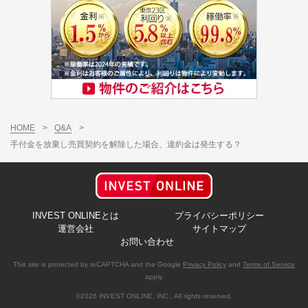
HOME
>
Q&A
>
手付金を放棄し売買契約を解除した場合、違約金は発生する？
INVEST ONLINEとは
プライバシーポリシー
運営会社
サイトマップ
お問い合わせ
This site is protected by reCAPTCHA and the Google
Privacy Policy
and
Terms of Service
apply.
©2026 INVEST ONLINE, INC., All rights reserved.