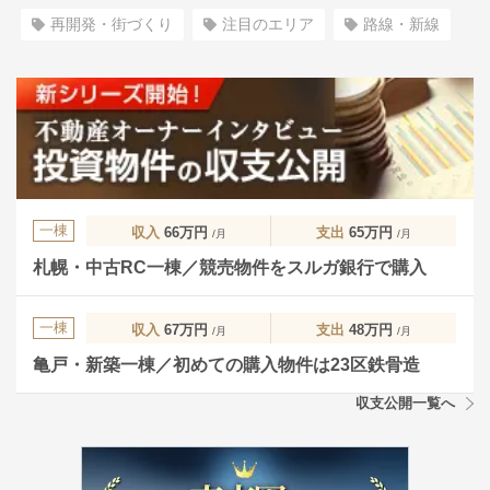
再開発・街づくり
注目のエリア
路線・新線
一棟
収入
66万円
支出
65万円
/月
/月
札幌・中古RC一棟／競売物件をスルガ銀行で購入
一棟
収入
67万円
支出
48万円
/月
/月
亀戸・新築一棟／初めての購入物件は23区鉄骨造
収支公開一覧へ