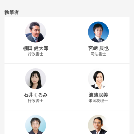
執筆者
棚田 健大郎
宮﨑 辰也
行政書士
司法書士
石井くるみ
渡邉聡美
行政書士
米国税理士