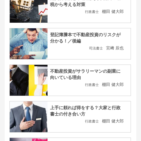
税から考える対策
棚田 健大郎
行政書士
登記簿謄本で不動産投資のリスクが
分かる！／後編
宮﨑 辰也
司法書士
不動産投資がサラリーマンの副業に
向いている理由
棚田 健大郎
行政書士
上手に頼れば得をする？大家と行政
書士の付き合い方
棚田 健大郎
行政書士