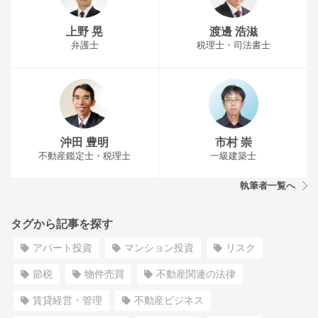
上野 晃
渡邊 浩滋
弁護士
税理士・司法書士
沖田 豊明
市村 崇
不動産鑑定士・税理士
一級建築士
執筆者一覧へ
タグから記事を探す
アパート投資
マンション投資
リスク
節税
物件売買
不動産関連の法律
賃貸経営・管理
不動産ビジネス