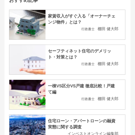
おすすめ記事
家賃収入がすぐ入る「オーナーチェ
ンジ物件」とは？
棚田 健大郎
行政書士
セーフティネット住宅のデメリッ
ト・対策とは？
棚田 健大郎
行政書士
一棟VS区分VS戸建 徹底比較！戸建
て編
棚田 健大郎
行政書士
住宅ローン・アパートローンの融資
実態に関する調査
インベストオンライン編集部