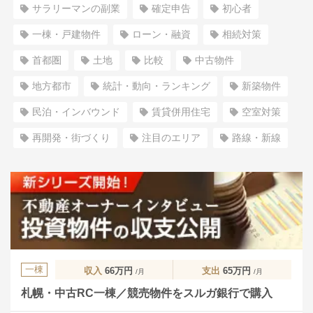
サラリーマンの副業
確定申告
初心者
一棟・戸建物件
ローン・融資
相続対策
首都圏
土地
比較
中古物件
地方都市
統計・動向・ランキング
新築物件
民泊・インバウンド
賃貸併用住宅
空室対策
再開発・街づくり
注目のエリア
路線・新線
一棟
収入
66万円
支出
65万円
/月
/月
札幌・中古RC一棟／競売物件をスルガ銀行で購入