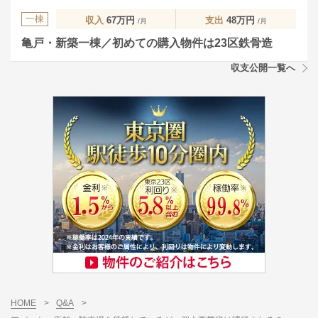
一棟
収入
67万円
支出
48万円
/月
/月
亀戸・新築一棟／初めての購入物件は23区鉄骨造
収支公開一覧へ
HOME
>
Q&A
>