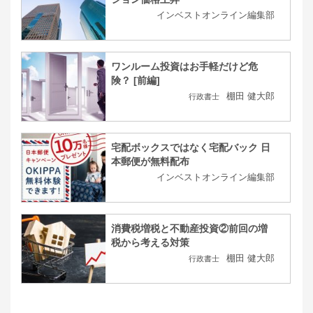
インベストオンライン編集部
ワンルーム投資はお手軽だけど危
険？ [前編]
棚田 健大郎
行政書士
宅配ボックスではなく宅配バック 日
本郵便が無料配布
インベストオンライン編集部
消費税増税と不動産投資②前回の増
税から考える対策
棚田 健大郎
行政書士