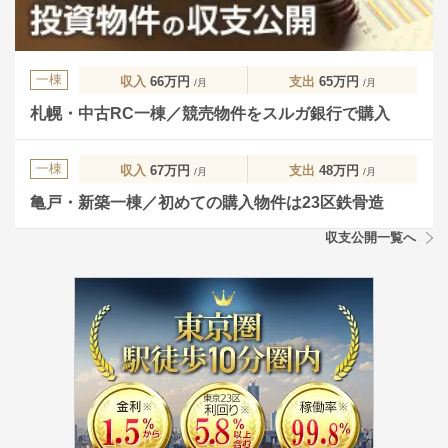
一棟
収入
66万円
支出
65万円
/月
/月
札幌・中古RC一棟／競売物件をスルガ銀行で購入
一棟
収入
67万円
支出
48万円
/月
/月
亀戸・新築一棟／初めての購入物件は23区鉄骨造
収支公開一覧へ