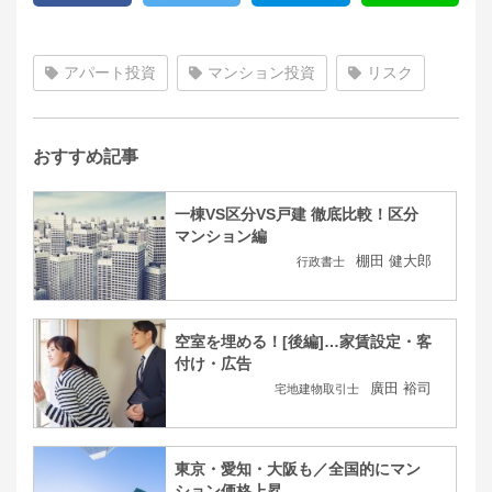
アパート投資
マンション投資
リスク
おすすめ記事
一棟VS区分VS戸建 徹底比較！区分
マンション編
棚田 健大郎
行政書士
空室を埋める！[後編]…家賃設定・客
付け・広告
廣田 裕司
宅地建物取引士
東京・愛知・大阪も／全国的にマン
ション価格上昇