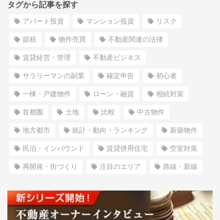
タグから記事を探す
アパート投資
マンション投資
リスク
節税
物件売買
不動産関連の法律
賃貸経営・管理
不動産ビジネス
サラリーマンの副業
確定申告
初心者
一棟・戸建物件
ローン・融資
相続対策
首都圏
土地
比較
中古物件
地方都市
統計・動向・ランキング
新築物件
民泊・インバウンド
賃貸併用住宅
空室対策
再開発・街づくり
注目のエリア
路線・新線