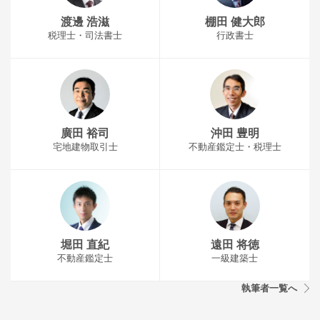
渡邊 浩滋
棚田 健大郎
税理士・司法書士
行政書士
廣田 裕司
沖田 豊明
宅地建物取引士
不動産鑑定士・税理士
堀田 直紀
遠田 将徳
不動産鑑定士
一級建築士
執筆者一覧へ