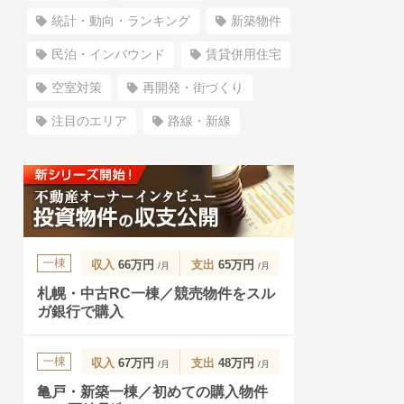
統計・動向・ランキング
新築物件
民泊・インバウンド
賃貸併用住宅
空室対策
再開発・街づくり
注目のエリア
路線・新線
一棟
収入
66万円
支出
65万円
/月
/月
札幌・中古RC一棟／競売物件をスル
ガ銀行で購入
一棟
収入
67万円
支出
48万円
/月
/月
亀戸・新築一棟／初めての購入物件