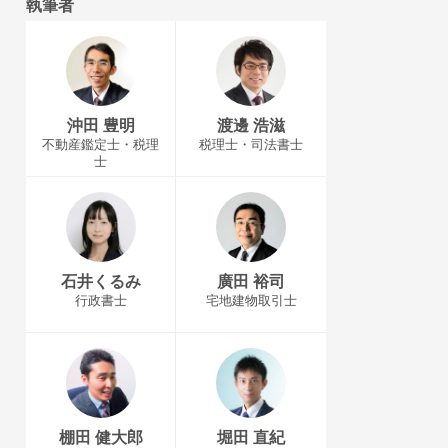
執筆者
沖田 豊明
渡邊 浩滋
不動産鑑定士・税理
税理士・司法書士
士
石井くるみ
廣田 裕司
行政書士
宅地建物取引士
棚田 健大郎
堀田 直紀