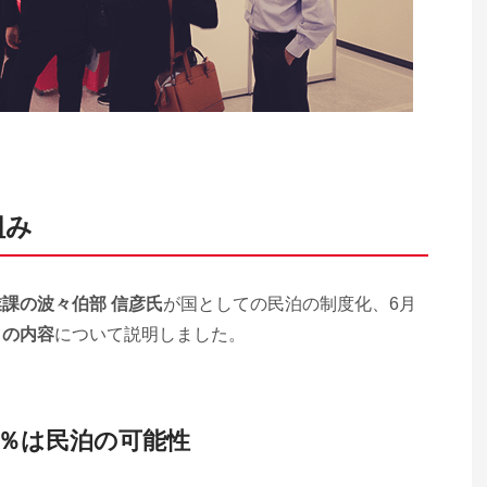
組み
課の波々伯部 信彦氏
が国としての民泊の制度化、6月
）の内容
について説明しました。
2％は民泊の可能性