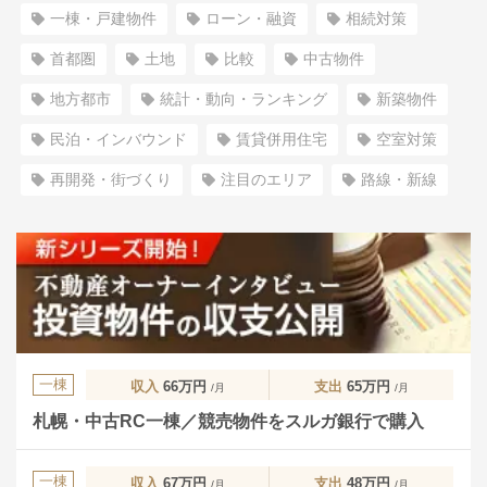
一棟・戸建物件
ローン・融資
相続対策
首都圏
土地
比較
中古物件
地方都市
統計・動向・ランキング
新築物件
民泊・インバウンド
賃貸併用住宅
空室対策
再開発・街づくり
注目のエリア
路線・新線
一棟
収入
66万円
支出
65万円
/月
/月
札幌・中古RC一棟／競売物件をスルガ銀行で購入
一棟
収入
67万円
支出
48万円
/月
/月