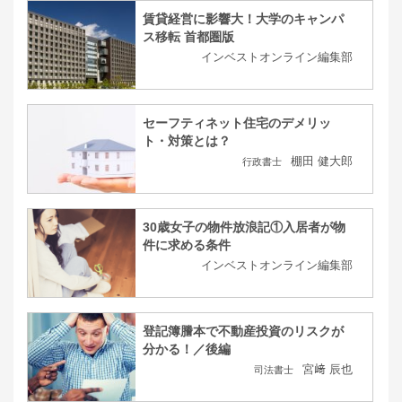
賃貸経営に影響大！大学のキャンパ
ス移転 首都圏版
インベストオンライン編集部
セーフティネット住宅のデメリッ
ト・対策とは？
棚田 健大郎
行政書士
30歳女子の物件放浪記①入居者が物
件に求める条件
インベストオンライン編集部
登記簿謄本で不動産投資のリスクが
分かる！／後編
宮﨑 辰也
司法書士