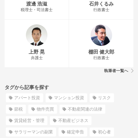
渡邊 浩滋
石井くるみ
税理士・司法書士
行政書士
上野 晃
棚田 健大郎
弁護士
行政書士
執筆者一覧へ
タグから記事を探す
アパート投資
マンション投資
リスク
節税
物件売買
不動産関連の法律
賃貸経営・管理
不動産ビジネス
サラリーマンの副業
確定申告
初心者