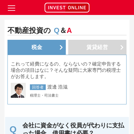
不動産投資の
Q
＆
A
税金
賃貸経営
これって経費になるの、ならないの？確定申告する
場合の項目はなに？そんな疑問に大家専門の税理士
がお答えします。
渡邊 浩滋
回答者
税理士・司法書士
会社に資金がなく役員が代わりに支払
った場合、借用書は必要？