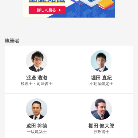
執筆者
渡邊 浩滋
堀田 直紀
税理士・司法書士
不動産鑑定士
遠田 将徳
棚田 健大郎
一級建築士
行政書士