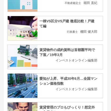
堀田 直紀
不動産鑑定士
一棟VS区分VS戸建 徹底比較！戸建
て編
棚田 健大郎
行政書士
賃貸物件の成約賃料は首都圏平均で
下落／19年3月
インベストオンライン編集部
愛知が上昇、平成30年6月…全国マン
ション価格指数
インベストオンライン編集部
賃貸管理のプロもびっくり！想定外