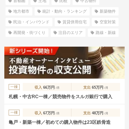
首都圏
土地
比較
中古物件
地方都市
統計・動向・ランキング
新築物件
民泊・インバウンド
賃貸併用住宅
空室対策
再開発・街づくり
注目のエリア
路線・新線
一棟
収入
66万円
支出
65万円
/月
/月
札幌・中古RC一棟／競売物件をスルガ銀行で購入
一棟
収入
67万円
支出
48万円
/月
/月
亀戸・新築一棟／初めての購入物件は23区鉄骨造