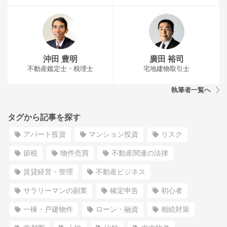
沖田 豊明
廣田 裕司
不動産鑑定士・税理士
宅地建物取引士
執筆者一覧へ
タグから記事を探す
アパート投資
マンション投資
リスク
節税
物件売買
不動産関連の法律
賃貸経営・管理
不動産ビジネス
サラリーマンの副業
確定申告
初心者
一棟・戸建物件
ローン・融資
相続対策